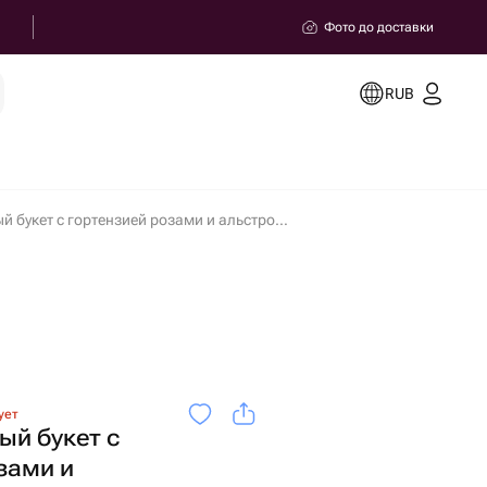
Фото до доставки
RUB
Сборный нежный букет с гортензией розами и альстромерией в Миассе
ует
ый букет с
зами и