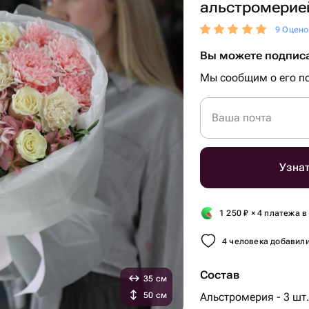
альстромерие
9 Оцено
Вы можете подписа
Мы сообщим о его по
Ваша почта
Узнат
1 250
₽
× 4 платежа в
4 человека добавили
Состав
35 см
50 см
Альстромерия - 3 шт