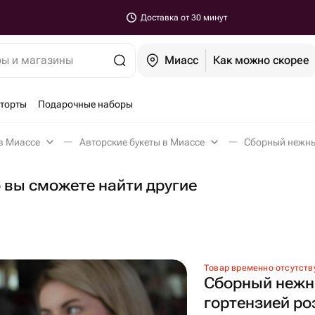
Доставка от 30 минут
ры и магазины
Миасс
Как можно скорее
-торты
Подарочные наборы
в Миассе
Авторские букеты в Миассе
о вы сможете найти другие
Товар временно отсутств
Сборный нежн
гортензией ро