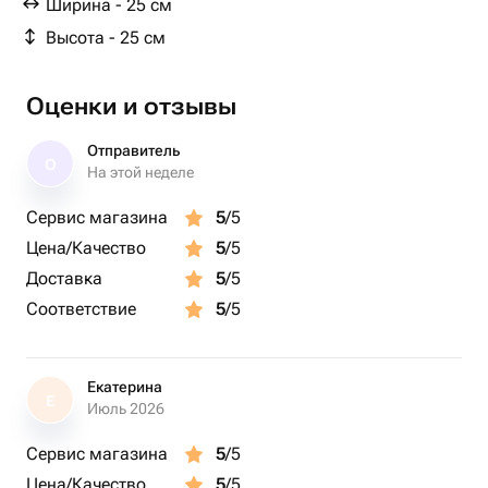
Ширина - 25 см
Упаковка пленка матовая - 1 шт.
Высота - 25 см
Шляпных Коробок Без Крышки - 1 шт.
Оценки и отзывы
Отправитель
О
На этой неделе
Сервис магазина
5
/5
Цена/Качество
5
/5
Доставка
5
/5
Соответствие
5
/5
Екатерина
Е
Июль 2026
Сервис магазина
5
/5
Цена/Качество
5
/5