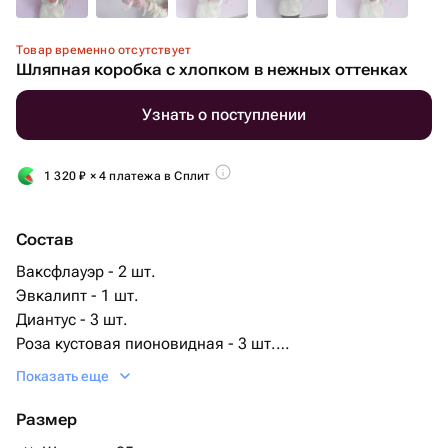
Товар временно отсутствует
Шляпная коробка с хлопком в нежных оттенках
Узнать о поступлении
1 320
₽
× 4 платежа в Сплит
Состав
Ваксфлауэр - 2 шт.
Эвкалипт - 1 шт.
Диантус - 3 шт.
Роза кустовая пионовидная - 3 шт.
Ирис белый - 3 шт.
Показать еще
Оазис флористический - 2 шт.
Хлопок натуральный - 4 шт.
Размер
Роза мондиаль 60 см - 3 шт.