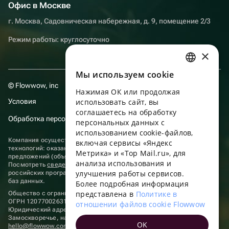
Офис в Москве
г. Москва, Садовническая набережная, д. 9, помещение 2/3
Режим работы: круглосуточно
×
Мы используем сookie
RUSSIAN
© Flowwow, inc
Нажимая ОК или продолжая
ENGLISH
Условия
использовать сайт, вы
UKRAINIAN
соглашаетесь на обработку
Обработка персональных данных
персональных данных с
PORTUGUESE
использованием cookie-файлов,
Компания осуществляет деятельность в области информационных
включая сервисы «Яндекс
SPANISH
технологий: оказание услуг в сети “Интернет” по размещению
Метрика» и «Top Mail.ru», для
предложений (объявлений) продавцов о реализации товаров.
анализа использования и
HUNGARIAN
Посмотреть
сведения о программах
, включенных в реестр
улучшения работы сервисов.
российских программ для электронных вычислительных машин и
ITALIAN
баз данных.
Более подробная информация
представлена в
Политике в
Общество с ограниченной ответственностью «ФЛАУВАУ»
FRENCH
ОГРН 1207700263198, ИНН 9702020445
отношении файлов cookie Flowwow
Юридический адрес: г. Москва, вн.тер. г. Муниципальный округ
TURKISH
Замоскворечье, наб. Садовническая, д. 9, помещ. 2/3.
OK
hello@flowwow.com
8 800 555-16-15