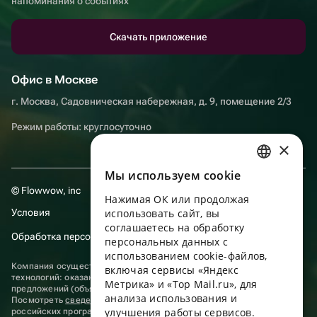
напоминания о событиях
Скачать приложение
Офис в Москве
г. Москва, Садовническая набережная, д. 9, помещение 2/3
Режим работы: круглосуточно
×
Мы используем сookie
RUSSIAN
© Flowwow, inc
Нажимая ОК или продолжая
ENGLISH
Условия
использовать сайт, вы
UKRAINIAN
соглашаетесь на обработку
Обработка персональных данных
персональных данных с
PORTUGUESE
использованием cookie-файлов,
Компания осуществляет деятельность в области информационных
включая сервисы «Яндекс
SPANISH
технологий: оказание услуг в сети “Интернет” по размещению
Метрика» и «Top Mail.ru», для
предложений (объявлений) продавцов о реализации товаров.
анализа использования и
HUNGARIAN
Посмотреть
сведения о программах
, включенных в реестр
улучшения работы сервисов.
российских программ для электронных вычислительных машин и