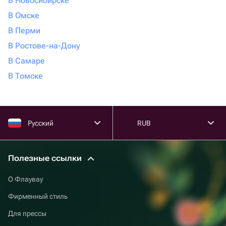
В Новосибирске
В Омске
В Перми
В Ростове-на-Дону
В Самаре
В Томске
Русский
RUB
Полезные ссылки
О Флаувау
Фирменный стиль
Для прессы