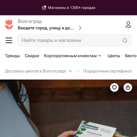
Магазины в 1300+ городах
Волгоград
Введите город, улицу и дом доставки
Найти товары и магазины
Тренды
Скидки
Корпоративным клиентам
Цветы
Бенто
Доставка цветов в Волгограде
Подарочные сертификаты 