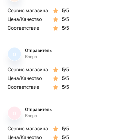
Сервис магазина
5
/5
По завершению мастер-класса бережно упакуем ваш
Цена/Качество
5
/5
флорариум в крафтовую подарочную коробку.
Соответствие
5
/5
Собранную композицию вы забираете с собой!
Также вас ждут:
Отправитель
— подготовленное рабочее место в уютной студии;
О
Вчера
— интересное времяпровождение в дружелюбной
атмосфере;
Сервис магазина
5
/5
— помощь опытного мастера в выборе материалов и
Цена/Качество
5
/5
составлении композиции;
Соответствие
5
/5
— фото процесса работы и готовой композиции по
желанию;
— возможность задать все интересующие вопросы
Отправитель
мастеру.
О
Вчера
Место проведения:
Сервис магазина
5
/5
г. Москва, ул. Петра Романова, 6 (м. Кожуховская)
Цена/Качество
5
/5