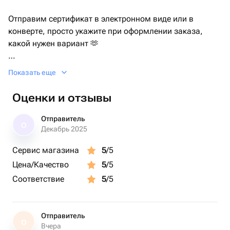
Отправим сертификат в электронном виде или в
конверте, просто укажите при оформлении заказа,
какой нужен вариант 🫶
Собери флорариум "L" в стиле бонсай своими руками
Показать еще
вместе с Flolefor!
Оценки и отзывы
С нами вы узнаете историю флорариумов, принципы
построения композиции.
Отправитель
О
Декабрь 2025
Научим правильно подбирать материалы и растения, а
Сервис магазина
5
/5
также ухаживать за готовым изделием.
Цена/Качество
5
/5
В вашем распоряжении будут все необходимые
Соответствие
5
/5
материалы и инструменты: стеклянная ваза размером
20х35 см, живое деревце - мирсина + 2 растения на
выбор, дренаж, грунт, декор: камни, пески, сухоцветы,
Отправитель
О
Вчера
стабилизированный мох и тд.