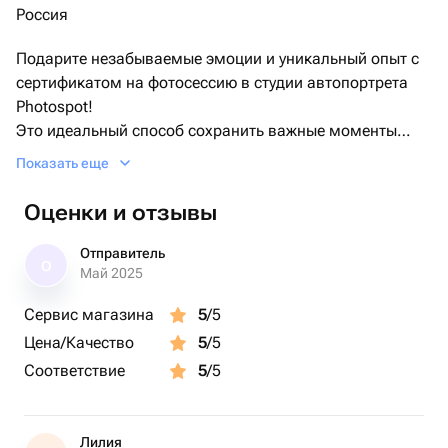
Россия
Подарите незабываемые эмоции и уникальный опыт с
сертификатом на фотосессию в студии автопортрета
Photospot!
Это идеальный способ сохранить важные моменты
жизни, познакомиться с собой через объектив камеры
Показать еще
и насладиться атмосферой приватности.
Оценки и отзывы
В студии нет фотографа — вы сами становитесь
мастером съемки! Уютная комната с зеркалом, за
Отправитель
О
которым спрятана камера, позволит вам раскрыть
Май 2025
свою индивидуальность.
Сервис магазина
5
/5
Выберите черный или белый интерьер, чтобы создать
Цена/Качество
5
/5
идеальную атмосферу для ваших снимков.
Соответствие
5
/5
Сертификат не имеет срока действия и подходит как
для индивидуальной съемки, так и для компании до 4
человек без дополнительной оплаты.
Лилия