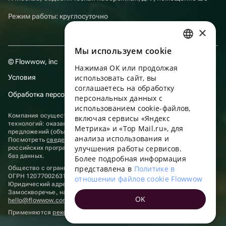
Режим работы: круглосуточно
×
Мы используем сookie
RUSSIAN
© Flowwow, inc
Нажимая ОК или продолжая
ENGLISH
Условия
использовать сайт, вы
UKRAINIAN
соглашаетесь на обработку
Обработка персональных данных
персональных данных с
PORTUGUESE
использованием cookie-файлов,
Компания осуществляет деятельность в области информационных
включая сервисы «Яндекс
SPANISH
технологий: оказание услуг в сети “Интернет” по размещению
Метрика» и «Top Mail.ru», для
предложений (объявлений) продавцов о реализации товаров.
анализа использования и
HUNGARIAN
Посмотреть
сведения о программах
, включенных в реестр
улучшения работы сервисов.
российских программ для электронных вычислительных машин и
ITALIAN
баз данных.
Более подробная информация
представлена в
Политике в
Общество с ограниченной ответственностью «ФЛАУВАУ»
FRENCH
ОГРН 1207700263198, ИНН 9702020445
отношении файлов cookie Flowwow
Юридический адрес: г. Москва, вн.тер. г. Муниципальный округ
TURKISH
Замоскворечье, наб. Садовническая, д. 9, помещ. 2/3.
OK
hello@flowwow.com
8 800 555-16-15
GERMAN
Применяются
рекомендательные технологии
POLISH