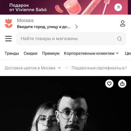
Москва
Введите город, улицу и дом доставки
Найти товары и магазины
Тренды
Скидки
Премиум
Корпоративным клиентам
Цв
Доставка цветов в Москве
Подарочные сертификаты в Мо