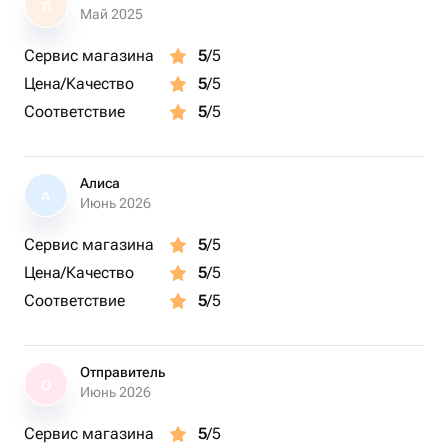
Л
Май 2025
Все фотографии, в цветной и черно-белой обработке,
будут отправлены на вашу почту в течение суток.
Сервис магазина
5
/5
Цена/Качество
5
/5
Подарите себе или близким возможность создать
Соответствие
5
/5
уникальные кадры, которые останутся в памяти
навсегда. Сертификат Photospot — это не просто
подарок, это эмоции, которые невозможно забыть!
Алиса
А
Июнь 2026
Сервис магазина
5
/5
Цена/Качество
5
/5
Соответствие
5
/5
Отправитель
О
Июнь 2026
Сервис магазина
5
/5