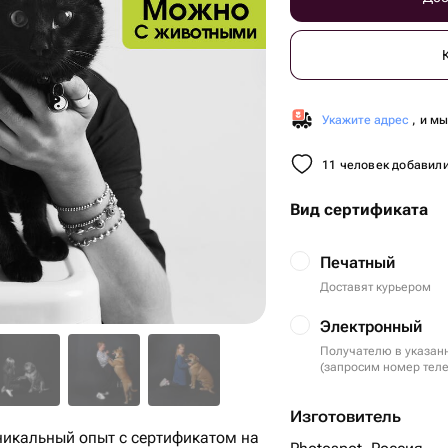
Укажите адрес
, и м
11 человек добавили
Вид сертификата
Печатный
Доставят курьером
Электронный
Получателю в указан
(запросим номер тел
Изготовитель
икальный опыт с сертификатом на