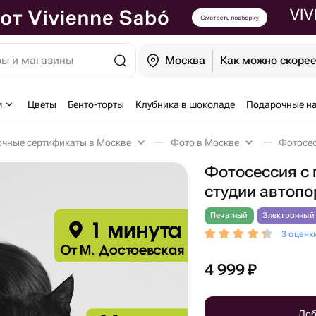
ры и магазины
Москва
Как можно скоре
м
Цветы
Бенто-торты
Клубника в шоколаде
Подарочные н
чные сертификаты в Москве
Фото в Москве
Фотосессия с
студии автопо
Печатный
Электронный
3 оценк
4 999
₽
Доб