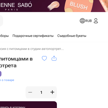
е
RUB
аборы
Подарочные сертификаты
Съедобные букеты
Фотосессия с питомцами в студии автопортрета в Москве
 питомцами в
ртрета
и о товаре
авить в корзину