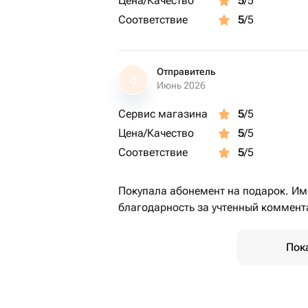
Цена/Качество
5
/5
Соответствие
5
/5
Отправитель
О
Июнь 2026
Сервис магазина
5
/5
Цена/Качество
5
/5
Соответствие
5
/5
Покупала абонемент на подарок. Им
благодарность за учтенный коммента
Пок