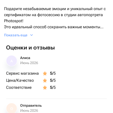
Подарите незабываемые эмоции и уникальный опыт с
сертификатом на фотосессию в студии автопортрета
Photospot!
Это идеальный способ сохранить важные моменты
жизни, познакомиться с собой через объектив камеры
Показать еще
и насладиться атмосферой приватности.
Подходит для крупных заказов на Новый год. Идеально
Оценки и отзывы
для подарков коллегам и партнерам.
Алиса
А
В студии нет фотографа — вы сами становитесь
Июнь 2026
мастером съемки! Уютная комната с зеркалом, за
Сервис магазина
5
/5
которым спрятана камера, позволит вам раскрыть
Цена/Качество
5
/5
свою индивидуальность.
Выберите черный или белый интерьер, чтобы создать
Соответствие
5
/5
идеальную атмосферу для ваших снимков.
Сертификат не имеет срока действия и подходит как
Отправитель
О
Июнь 2026
для индивидуальной съемки, так и для компании до 4