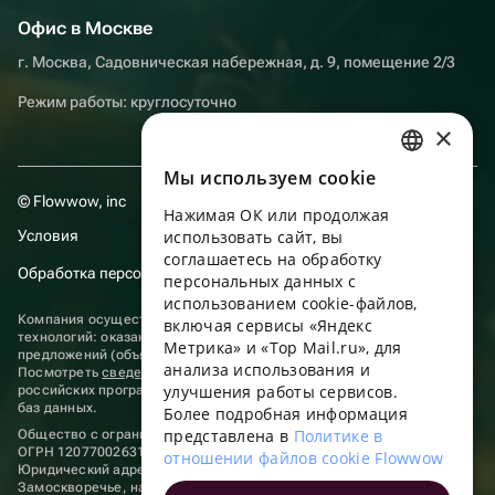
Офис в Москве
г. Москва, Садовническая набережная, д. 9, помещение 2/3
Режим работы: круглосуточно
×
Мы используем сookie
RUSSIAN
© Flowwow, inc
Нажимая ОК или продолжая
ENGLISH
Условия
использовать сайт, вы
UKRAINIAN
соглашаетесь на обработку
Обработка персональных данных
персональных данных с
PORTUGUESE
использованием cookie-файлов,
Компания осуществляет деятельность в области информационных
включая сервисы «Яндекс
SPANISH
технологий: оказание услуг в сети “Интернет” по размещению
Метрика» и «Top Mail.ru», для
предложений (объявлений) продавцов о реализации товаров.
анализа использования и
HUNGARIAN
Посмотреть
сведения о программах
, включенных в реестр
улучшения работы сервисов.
российских программ для электронных вычислительных машин и
ITALIAN
баз данных.
Более подробная информация
представлена в
Политике в
Общество с ограниченной ответственностью «ФЛАУВАУ»
FRENCH
ОГРН 1207700263198, ИНН 9702020445
отношении файлов cookie Flowwow
Юридический адрес: г. Москва, вн.тер. г. Муниципальный округ
TURKISH
Замоскворечье, наб. Садовническая, д. 9, помещ. 2/3.