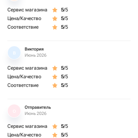
человек без дополнительной оплаты.
Сервис магазина
5
/5
Все фотографии, в цветной и черно-белой обработке,
Цена/Качество
5
/5
будут отправлены на вашу почту в течение суток.
Соответствие
5
/5
Продолжительность фотосесии 60 минут.
Подарите себе или близким возможность создать
Виктория
уникальные кадры, которые останутся в памяти
В
Июнь 2026
навсегда. Сертификат Photospot — это не просто
подарок, это эмоции, которые невозможно забыть!
Сервис магазина
5
/5
Цена/Качество
5
/5
Соответствие
5
/5
Отправитель
О
Июнь 2026
Сервис магазина
5
/5
Цена/Качество
5
/5