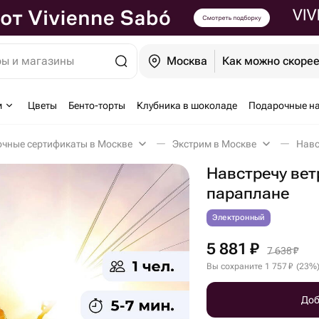
ры и магазины
Москва
Как можно скоре
м
Цветы
Бенто-торты
Клубника в шоколаде
Подарочные н
чные сертификаты в Москве
Экстрим в Москве
Навстречу вет
параплане
Электронный
5 881
₽
7 638
₽
Вы сохраните
1 757
₽
(
23
%
Доб