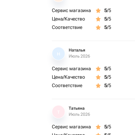
Получение экипировки
Сервис магазина
5
/5
Размещение в пассажирском "кресл
Цена/Качество
5
/5
Свободный полет в «тандеме» с инс
Соответствие
5
/5
Полёты на параплане проводятся в л
нет осадков и скорость ветра не пре
Обмен эмоциями и впечатлениями
Наталья
Н
Июль 2026
(ツ)_/¯ Важно:
Подарок рассчитан на 1 персону
Сервис магазина
5
/5
Продолжительность полёта – около 5
Цена/Качество
5
/5
Возраст участников – с 14 лет, при
Соответствие
5
/5
родителей, с 18 лет – самостоятельн
Вес участника не должен превышать 
С собой необходимо иметь паспорт
Возможен перенос в зависимости от
Татьяна
Т
Июль 2026
Для посещения мероприятия есть ог
посещением, пожалуйста, проконсул
Сервис магазина
5
/5
Сезон: летний сезон