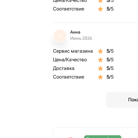
Цена/Качество
5
/5
Соответствие
5
/5
ツ Где проходит:
35 км от МКАД по Калужскому шосс
полёт на параплане, параплан, поле
Анна
А
параплане Москва
Июнь 2026
Сервис магазина
5
/5
Цена/Качество
5
/5
Доставка
5
/5
Соответствие
5
/5
Пок