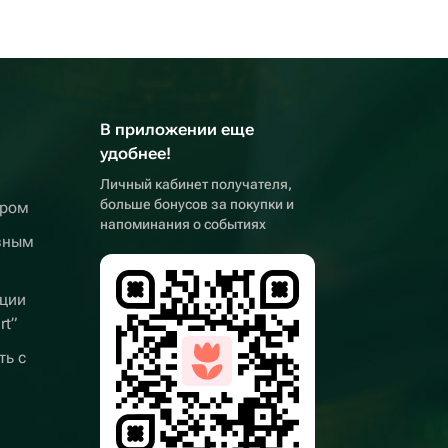
В приложении еще
удобнее!
Личный кабинет получателя,
больше бонусов за покупки и
ером
напоминания о событиях
вным
ции
rt”
ть с