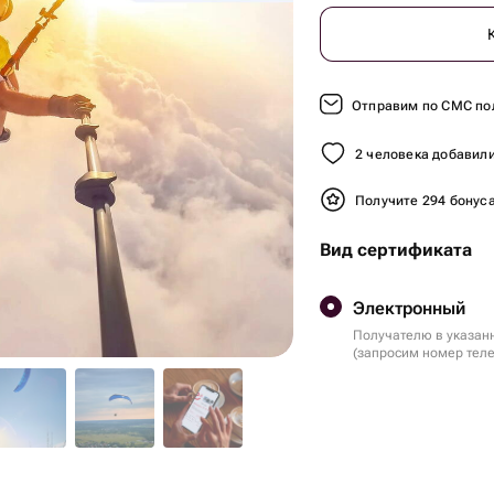
Отправим по СМС по
2 человека добавили
Получите 294 бонус
Вид сертификата
Электронный
Получателю в указан
(запросим номер тел