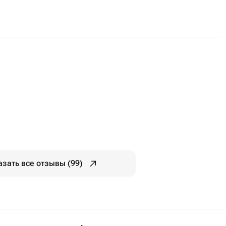
е
тать на параплане, полёт на
азать все отзывы (99)