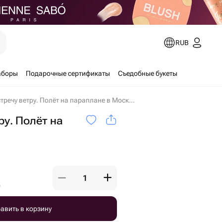
е
RUB
аборы
Подарочные сертификаты
Съедобные букеты
Навстречу ветру. Полёт на параплане в Москве
ру. Полёт на
)
авить в корзину