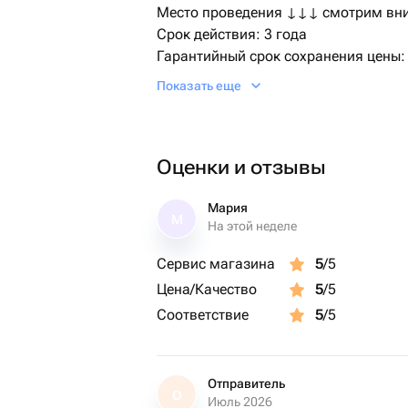
Место проведения ↓↓↓ смотрим вн
Срок действия: 3 года
Гарантийный срок сохранения цены:
Бренд: bonodono | Россия | подарки 
Показать еще
Активация сертификата, на сайте b
Доставка через СМС
Оценки и отзывы
✓ Место: любая точка Мира
✓ Сертификат bonodono в электронн
✓ будет отправлен платформой flo
Мария
М
На этой неделе
получателю
✓ Цена доставки: бесплатно 0 руб.
Сервис магазина
5
/5
✓ Формат доставки: файл .pdf
Цена/Качество
5
/5
✓ Вид поставки: электронный пода
Соответствие
5
/5
✓ В рабочее время, сотрудники обр
рамма:
Знакомство с пилотом и устройство
Отправитель
О
Июль 2026
Инструктаж по правилам поведения 