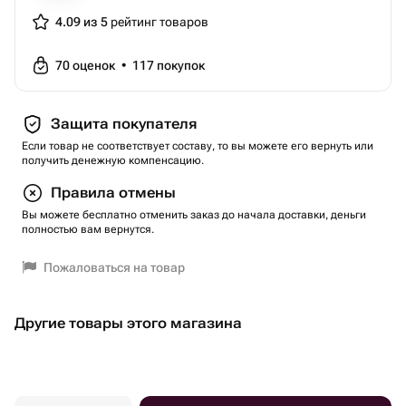
часа)
- Занятия проводят мастера спорта, победители и
4.09 из 5
рейтинг товаров
призеры Чемпионатов мира по метанию ножей и
топоров. Они следят за безопасностью участников.
70
оценок
•
117
покупок
- Ножи соответствуют требованиям законодательства
Российской Федерации.
Защита покупателя
- Чтобы избежать травм, перед каждой тренировкой
Если товар не соответствует составу, то вы можете его вернуть или
обязательно проводится разминка, включающая
получить денежную компенсацию.
элементы общей и специальной физической
Правила отмены
подготовки.
Вы можете бесплатно отменить заказ до начала доставки, деньги
- Помещение соответствует требованиям к залам для
полностью вам вернутся.
безопасного и комфортного з...
Тип сертификата: подарки-впечатления
Пожаловаться на товар
Вид подарка-впечатления: экстрим
Тематика: с детьми
Другие товары этого магазина
Вес: 0.1 кг..