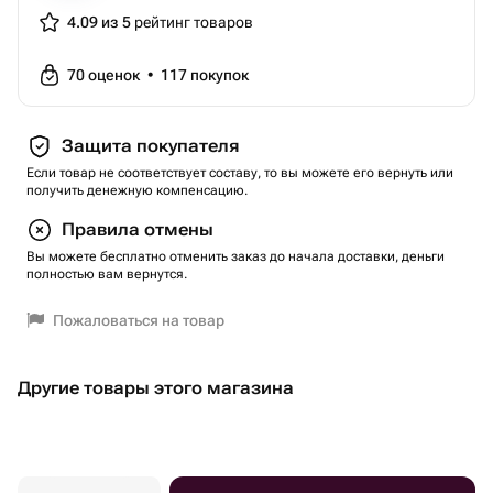
сертификат).
4.09 из 5
рейтинг товаров
Круглый год.
Необходима предварительная запись.
70
оценок
•
117
покупок
Вы приобретаете подарочный сертификат только на это
развлечение.
Защита покупателя
Это и еще сотни развлечений на выбор вы можете
Если товар не соответствует составу, то вы можете его вернуть или
пройти по одному Универсальному сертификату
получить денежную компенсацию.
Агентство Экстрима АХАА
Правила отмены
Тип сертификата: подарки-впечатления
Вы можете бесплатно отменить заказ до начала доставки, деньги
Вид подарка-впечатления: экстрим
полностью вам вернутся.
Тематика: прогулки, экскурсии, путешествия
Тематика: с детьми
Пожаловаться на товар
Тематика: для компании
Вес: 0.1 кг..
Другие товары этого магазина