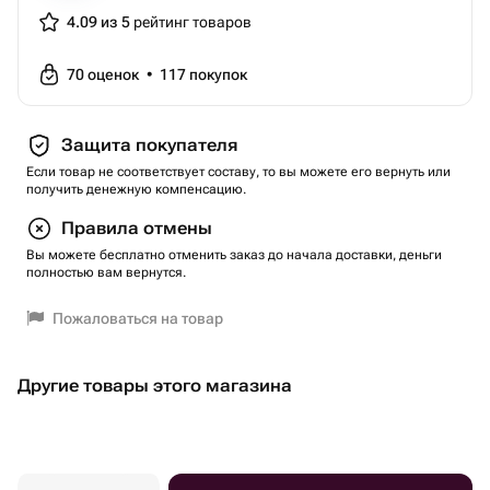
Для заказа пропуска в бизнес-центр, где находится
4.09 из 5
рейтинг товаров
зал, необходима предварительная запись.
Вы приобретаете подарочный сертификат только на это
70
оценок
•
117
покупок
развлечение.
Это и еще сотни развлечений на выбор вы можете
Защита покупателя
пройти по одному Универсальному сертификату
Если товар не соответствует составу, то вы можете его вернуть или
Агентство Экстрима АХАА
получить денежную компенсацию.
Тип сертификата: подарки-впечатления
Правила отмены
Вид подарка-впечатления: экстрим
Вы можете бесплатно отменить заказ до начала доставки, деньги
Тематика: с детьми
полностью вам вернутся.
Вес: 0.1 кг..
Пожаловаться на товар
Другие товары этого магазина