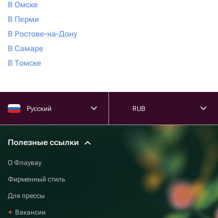
В Омске
В Перми
В Ростове-на-Дону
В Самаре
В Томске
Русский
RUB
Полезные ссылки
О Флаувау
Фирменный стиль
Для прессы
Вакансии