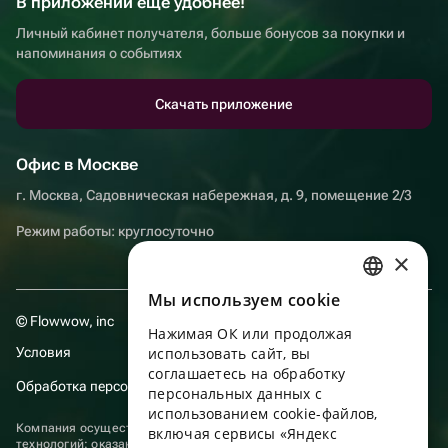
В приложении еще удобнее!
Личный кабинет получателя, больше бонусов за покупки и
напоминания о событиях
Скачать приложение
Офис в Москве
г. Москва, Садовническая набережная, д. 9, помещение 2/3
Режим работы: круглосуточно
×
Мы используем сookie
RUSSIAN
© Flowwow, inc
Нажимая ОК или продолжая
ENGLISH
Условия
использовать сайт, вы
UKRAINIAN
соглашаетесь на обработку
Обработка персональных данных
персональных данных с
PORTUGUESE
использованием cookie-файлов,
Компания осуществляет деятельность в области информационных
включая сервисы «Яндекс
SPANISH
технологий: оказание услуг в сети “Интернет” по размещению