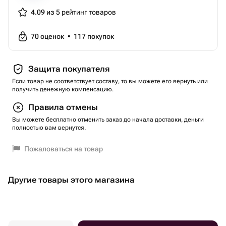
Это и еще сотни развлечений на выбор вы можете
пройти по одному Универсальному сертификату
4.09 из 5
рейтинг товаров
Агентство Экстрима АХАА
Тип сертификата: подарки-впечатления
70
оценок
•
117
покупок
Вид подарка-впечатления: экстрим
Тематика: полеты
Защита покупателя
Тематика: с детьми
Если товар не соответствует составу, то вы можете его вернуть или
Тематика: экстрим
получить денежную компенсацию.
Вес: 0.1 кг..
Правила отмены
Вы можете бесплатно отменить заказ до начала доставки, деньги
полностью вам вернутся.
Пожаловаться на товар
Другие товары этого магазина