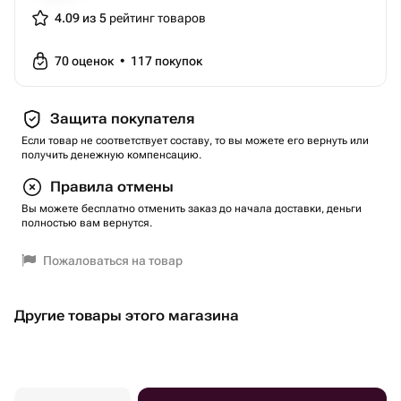
весом свыше 90 кг.
4.09 из 5
рейтинг товаров
- Запрещено находиться на объекте в состоянии
алкогольного и/или наркотического опьянения.
70
оценок
•
117
покупок
- Инструктор вправе отказать в полете при
агрессивном или неадекватном поведении (сертификат
Защита покупателя
не возвращается и услуга считается оказанной).
Если товар не соответствует составу, то вы можете его вернуть или
Тип сертификата: подарки-впечатления
получить денежную компенсацию.
Вид подарка-впечатления: экстрим
Правила отмены
Тематика: полеты
Вы можете бесплатно отменить заказ до начала доставки, деньги
Тематика: с детьми
полностью вам вернутся.
Тематика: экстрим
Вес: 0.1 кг..
Пожаловаться на товар
Другие товары этого магазина