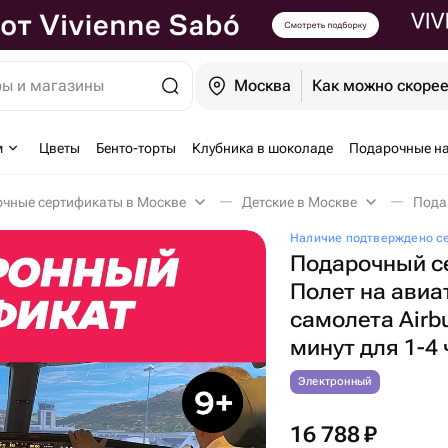
ры и магазины
Москва
Как можно скоре
м
Цветы
Бенто-торты
Клубника в шоколаде
Подарочные н
чные сертификаты в Москве
Детские в Москве
Наличие подтверждено с
Подарочный с
Полет на ави
самолета Airb
минут для 1-4 
Электронный
16 788
₽