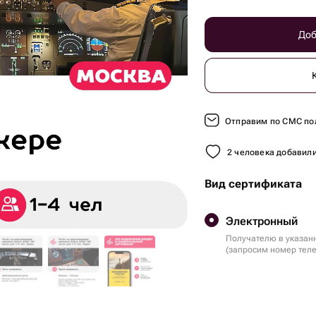
Доб
Отправим по СМС по
2 человека добавили
Вид сертификата
Электронный
Получателю в указан
(запросим номер тел