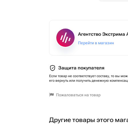
быть аккуратнее: при глубоком эмо
происходящее можно забыть, что на
земли. Возможно проявление излишн
Тип сертификата: подарки-впечатле
Вид подарка-впечатления: экстрим
Агентство Экстрима
Тематика: полеты
Перейти в магазин
Тематика: с детьми
Тематика: для компании
Тематика: экстрим
Вес: 0.1 кг..
Защита покупателя
Если товар не соответствует составу, то вы мож
его вернуть или получить денежную компенсац
Пожаловаться на товар
Другие товары этого маг