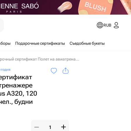
е
RUB
аборы
Подарочные сертификаты
Съедобные букеты
Подарочный сертификат Полет на авиатренажере самолета Airbus A320, 120 минут для 1-4 чел., будни в Москве
егодня
ертификат
атренажере
us A320, 120
чел., будни