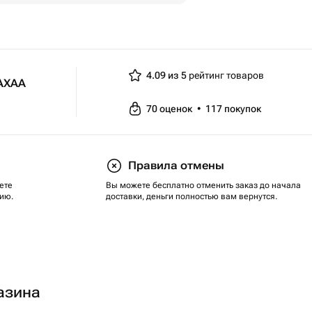
циональном погружении в
 самом деле не отрывался от
его во...
ния
4.09 из 5
рейтинг товаров
 АХАА
70
оценок
•
117
покупок
Правила отмены
ете
Вы можете бесплатно отменить заказ до начала
ию.
доставки, деньги полностью вам вернутся.
азина