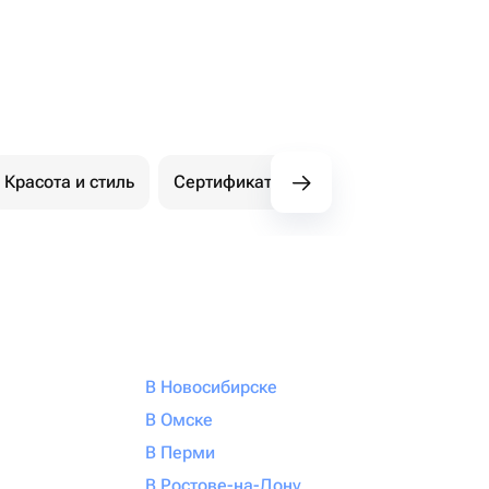
Красота и стиль
Сертификаты Флаувау
Экстри
В Новосибирске
В Омске
В Перми
В Ростове-на-Дону