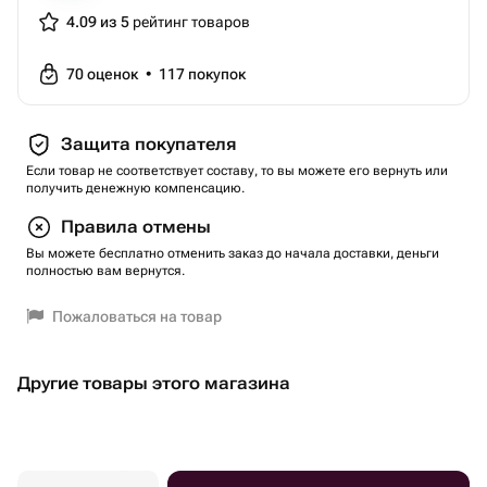
зависит от погоды.
4.09 из 5
рейтинг товаров
Вы приобретаете подарочный сертификат только на это
развлечение.
70
оценок
•
117
покупок
Это и еще сотни развлечений на выбор вы можете
пройти по одному Универсальному сертификату
Защита покупателя
Агентство Экстрима АХАА
Если товар не соответствует составу, то вы можете его вернуть или
Тип сертификата: подарки-впечатления
получить денежную компенсацию.
Вид подарка-впечатления: экстрим
Правила отмены
Тематика: полеты
Вы можете бесплатно отменить заказ до начала доставки, деньги
Тематика: с детьми
полностью вам вернутся.
Тематика: экстрим
Вес: 0.1 кг..
Пожаловаться на товар
Другие товары этого магазина