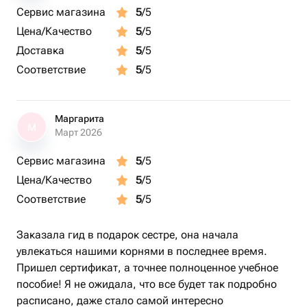
Сервис магазина
5
/5
* Экономит время и помогает избежать типичных
Цена/Качество
5
/5
ошибок;
Доставка
5
/5
* Возвращает к семейным корням;
Соответствие
5
/5
* Даёт ощущение связи поколений.
Маргарита
М
Март 2026
Такой оригинальный подарок помогает сделать первый
шаг к восстановлению семейной истории.
Сервис магазина
5
/5
Цена/Качество
5
/5
📧 Как работает сертификат?
Соответствие
5
/5
* Полностью электронный формат (PDF в красивом
оформлении);
Заказала гид в подарок сестре, она начала
увлекаться нашими корнями в последнее время.
* Приходит на e-mail после оформления;
Пришел сертификат, а точнее полноценное учебное
пособие! Я не ожидала, что все будет так подробно
* Можно активировать в удобное время в течение 12
расписано, даже стало самой интересно