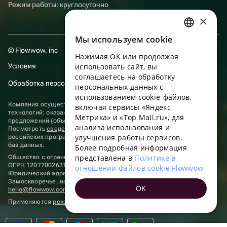
Режим работы: круглосуточно
×
Мы используем сookie
RUSSIAN
© Flowwow, inc
Нажимая ОК или продолжая
ENGLISH
Условия
использовать сайт, вы
UKRAINIAN
соглашаетесь на обработку
Обработка персональных данных
персональных данных с
PORTUGUESE
использованием cookie-файлов,
Компания осуществляет деятельность в области информационных
включая сервисы «Яндекс
SPANISH
технологий: оказание услуг в сети “Интернет” по размещению
Метрика» и «Top Mail.ru», для
предложений (объявлений) продавцов о реализации товаров.
анализа использования и
HUNGARIAN
Посмотреть
сведения о программах
, включенных в реестр
улучшения работы сервисов.
российских программ для электронных вычислительных машин и
ITALIAN
баз данных.
Более подробная информация
представлена в
Политике в
Общество с ограниченной ответственностью «ФЛАУВАУ»
FRENCH
ОГРН 1207700263198, ИНН 9702020445
отношении файлов cookie Flowwow
Юридический адрес: г. Москва, вн.тер. г. Муниципальный округ
TURKISH
Замоскворечье, наб. Садовническая, д. 9, помещ. 2/3.
OK
hello@flowwow.com
8 800 555-16-15
GERMAN
Применяются
рекомендательные технологии
POLISH