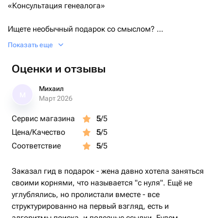
«Консультация генеалога»
Ищете необычный подарок со смыслом?
Показать еще
Этот электронный сертификат — отличный вариант для
тех, кто хочет прикоснуться к истории своей семьи и
Оценки и отзывы
узнать, с чего начать поиски предков.
Михаил
М
Вы дарите ценностный подарок, который помогает
Март 2026
сохранить традиционные семейные ценности и
Сервис магазина
5
/5
восстановить связь поколений.
Цена/Качество
5
/5
📞 Что входит в сертификат?
Соответствие
5
/5
* Персональная онлайн-встреча с профессиональным
Заказал гид в подарок - жена давно хотела заняться
генеалогом;
своими корнями, что называется "с нуля". Ещё не
углублялись, но пролистали вместе - все
* Разбор конкретной семейной ситуации;
структурированно на первый взгляд, есть и
алгоритмы поиска, и полезные ссылки. Будем