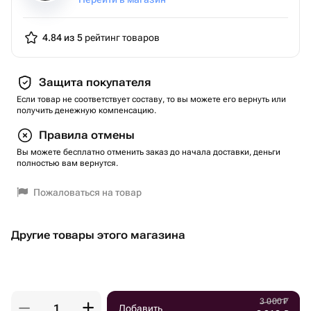
- подарок для босса (руководителя) — редкий пример
подарка со смыслом и уважением;
4.84 из 5
рейтинг товаров
- подарок для брата, сестры, тёти, дяди;
Защита покупателя
- необычный и ценностный подарок для тех, кто
Если товар не соответствует составу, то вы можете его вернуть или
получить денежную компенсацию.
интересуется своими корнями и историей семьи.
Правила отмены
Вы можете бесплатно отменить заказ до начала доставки, деньги
полностью вам вернутся.
Пожаловаться на товар
Другие товары этого магазина
3 000
₽
Добавить