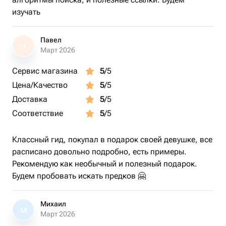
* Пояснения: где искать документы, в какие архивы
изучать
обращаться;
Павел
* Пошаговые рекомендации по восстановлению
П
Март 2026
родословной;
Сервис магазина
5
/5
* Индивидуальный план действий и список полезных
Цена/Качество
5
/5
ресурсов.
Доставка
5
/5
Соответствие
5
/5
Это не абстрактная теория, а практическая помощь и
понятный маршрут.
Классный гид, покупал в подарок своей девушке, все
Результат встречи - индивидуальный план действий и
расписано довольно подробно, есть примеры.
список ресурсов, которые помогут начать
Рекомендую как необычный и полезный подарок.
самостоятельное исследование корней.
Будем пробовать искать предков 🤗
💡 Почему это ценно?
Михаил
М
Март 2026
* Помогает уверенно начать исследование;