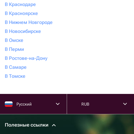
В Краснодаре
В Красноярске
В Нижнем Новгороде
В Новосибирске
В Омске
В Перми
В Ростове-на-Дону
В Самаре
В Томске
Русский
RUB
Полезные ссылки