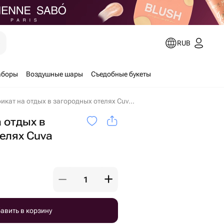
е
RUB
аборы
Воздушные шары
Съедобные букеты
Сертификат на отдых в загородных отелях Cuva в Москве
 отдых в
елях Cuva
авить в корзину