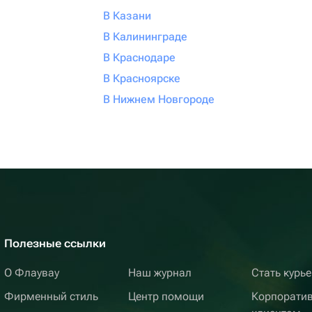
В Казани
В Калининграде
В Краснодаре
В Красноярске
В Нижнем Новгороде
Полезные ссылки
О Флаувау
Наш журнал
Стать курь
Фирменный стиль
Центр помощи
Корпорати