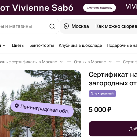
ры и магазины
Москва
Как можно скоре
м
Цветы
Бенто-торты
Клубника в шоколаде
Подарочные н
чные сертификаты в Москве
Отдых в Москве
Сертификат на
загородных от
Электронный
5 000
₽
Доб