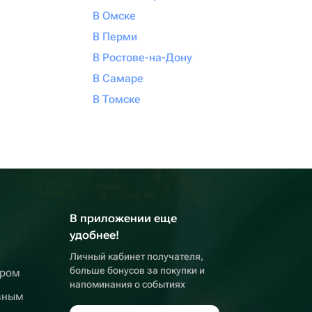
В Омске
В Перми
В Ростове-на-Дону
В Самаре
В Томске
В приложении еще
удобнее!
Личный кабинет получателя,
больше бонусов за покупки и
ером
напоминания о событиях
вным