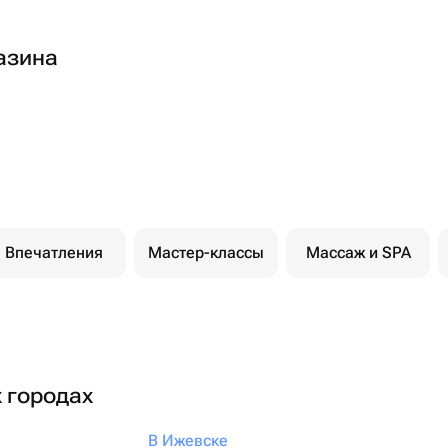
азина
Впечатления
Мастер-классы
Массаж и SPA
х городах
В Ижевске