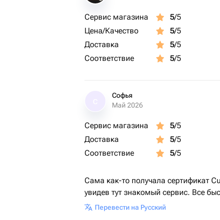
3. Остается только наслаждаться отдыхом!
Сервис магазина
5
/5
Цена/Качество
5
/5
Срок действия сертификата — 2 года
Доставка
5
/5
Это идеальный подарок для тех, кто
Соответствие
5
/5
эмоции! 💜
Софья
С
Май 2026
Сервис магазина
5
/5
Доставка
5
/5
Соответствие
5
/5
Сама как-то получала сертификат Cu
увидев тут знакомый сервис. Все бы
Перевести на Русский