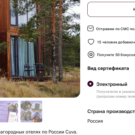
Отправим по СМС по
15 человек добавили
Получите 50 бонусо
Вид сертификата
Электронный
Получателю в указан
(запросим номер тел
Страна производс
Россия
агородных отелях по России Cuva.