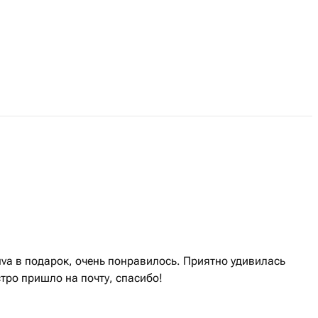
 с момента покупки.
 ценит новые впечатления и яркие
va в подарок, очень понравилось. Приятно удивилась
стро пришло на почту, спасибо!