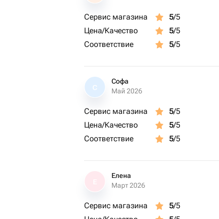
Инструктаж по технике безопасности
Сервис магазина
5
/5
Подъем на воздушном шаре, закрепл
Цена/Качество
5
/5
метров над землей
Соответствие
5
/5
Приземление, обмен впечатлениями
По желанию вы можете продолжить 
фермы за дополнительную плату
Софа
С
Май 2026
(ツ)_/¯ Важно:
Количество участников - 1 человек
Сервис магазина
5
/5
Продолжительность полёта – 8 мину
Цена/Качество
5
/5
Полет проходит в составе сборной гр
Соответствие
5
/5
живой очереди
Записаться на полёт можно только н
открывается за 30 минут до начала 
Полёты проводятся в выходные дни
Елена
Е
Март 2026
Ограничение по возрасту – с 7 лет, 
обязательного присутствия родител
Сервис магазина
5
/5
Возможен перенос даты приключени