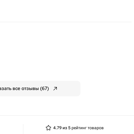
 условий, полеты проводятся
азать все отзывы (67)
4.79 из 5
рейтинг товаров