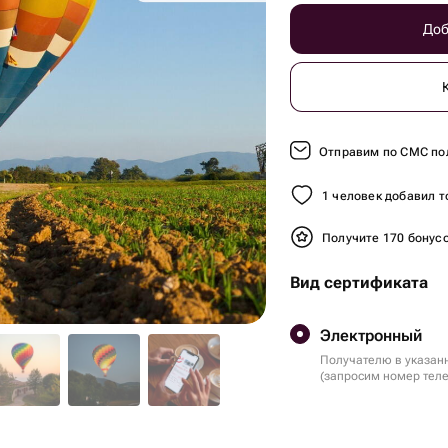
Доб
Отправим по СМС по
1 человек добавил т
Получите 170 бонус
Вид сертификата
Электронный
Получателю в указан
(запросим номер тел