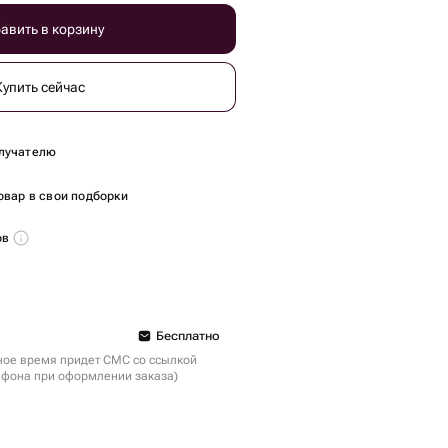
авить в корзину
Купить сейчас
лучателю
овар в свои подборки
ов
Бесплатно
ное время придет СМС со ссылкой
ефона при оформлении заказа)