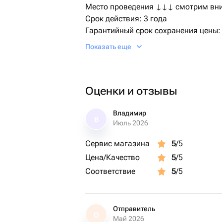
Место проведения ↓↓↓ смотрим вн
Срок действия: 3 года
Гарантийный срок сохранения цены:
Бренд: bonodono | Россия | подарки 
Показать еще
Активация сертификата, на сайте b
Доставка через СМС
Оценки и отзывы
✓ Место: любая точка Мира
✓ Сертификат bonodono в электронн
✓ будет отправлен платформой flo
Владимир
В
Июль 2026
получателю
✓ Цена доставки: бесплатно 0 руб.
Сервис магазина
5
/5
✓ Формат доставки: файл .pdf
Цена/Качество
5
/5
✓ Вид поставки: электронный пода
Соответствие
5
/5
✓ В рабочее время, сотрудники обр
(ツ)_/¯ Программа:
Встреча с воздухоплавателями
Отправитель
О
Май 2026
Регистрация на полёт, ожидание пос