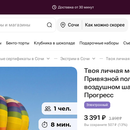
Доставка от 30 минут
ры и магазины
Сочи
Как можно скорее
ы
Бенто-торты
Клубника в шоколаде
Подарочные наборы
Съе
ые сертификаты в Сочи
Экстрим в Сочи
Твоя личная м
Привязной пол
воздушном шар
Прогресс
Электронный
3 391
₽
3 898
₽
Вы сохраните
507
₽
(
13
%
)