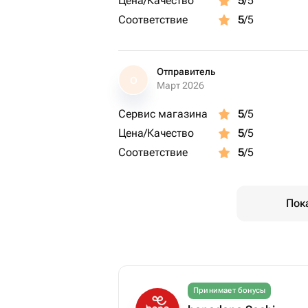
Цена/Качество
5
/5
воздухоплавания метеорологических
Соответствие
5
/5
круглый год по погоде
Сезон: круглый год
ツ Где проходит:
Отправитель
О
с. Прогресс, ул. Юбилейная, 103/7
Март 2026
Сервис магазина
5
/5
Цена/Качество
5
/5
Соответствие
5
/5
Пок
Принимает бонусы