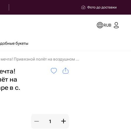
Фото до доставки
RUB
добные букеты
Твоя личная мечта! Привязной полёт на воздушном шаре в с. Прогресс в Сочи
ечта!
ёт на
е в с.