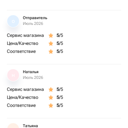
приемам вингфойла
Катание осуществляется по Строгинскому
водохранилищу
Отправитель
О
Разбор ошибок и рекомендации от инструктора
Июль 2026
Сервис магазина
5
/5
(ツ)_/¯ Важно:
Количество участников – 1 человек
Цена/Качество
5
/5
Продолжительность – 1 час
Соответствие
5
/5
Возраст участника – от 10 лет
Мероприятие проходит индивидуально
Предоставляется: 1 вингфойл, гидрокостюм,
Наталья
Н
спасательный жилет
Июль 2026
Рекомендуется взять с собой головной убор,
Сервис магазина
5
/5
купальник/плавки, шлёпки или кроксы, полотенце,
Цена/Качество
5
/5
солнцезащитный крем
Возможен перенос в зависимости от погодных условий
Соответствие
5
/5
Сезон: с мая по сентябрь
Татьяна