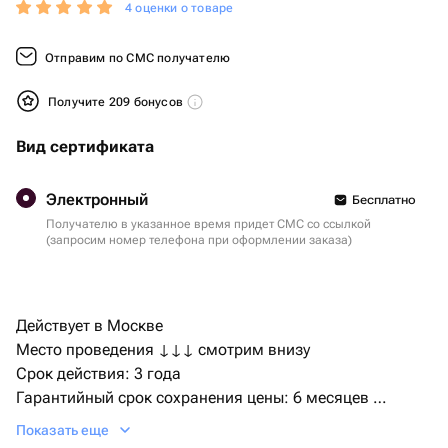
4 оценки о товаре
Отправим по СМС получателю
Получите 209 бонусов
Вид сертификата
Электронный
Бесплатно
Получателю в указанное время придет СМС со ссылкой
(запросим номер телефона при оформлении заказа)
Действует в Москве
Место проведения ↓↓↓ смотрим внизу
Срок действия: 3 года
Гарантийный срок сохранения цены: 6 месяцев
Бренд: bonodono | Россия | подарки и впечатления
Показать еще
Активация сертификата, на сайте bonodono