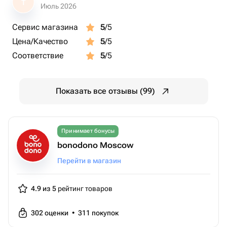
Т
ツ Где проходит:
Июль 2026
Строгинское шоссе, владение 3
Сервис магазина
5
/5
Цена/Качество
5
/5
Соответствие
5
/5
Показать все отзывы (99)
Принимает бонусы
bonodono Moscow
Перейти в магазин
4.9 из 5
рейтинг товаров
302
оценки
•
311
покупок