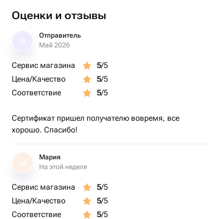
Оценки и отзывы
Доставка через СМС
✓ Место: любая точка Мира
Отправитель
О
✓ Сертификат bonodono в электронном виде,
Май 2026
✓ будет отправлен платформой flowwow по СМС
Сервис магазина
5
/5
указанному получателю
Цена/Качество
5
/5
✓ Цена доставки: бесплатно 0 руб.
✓ Формат доставки: файл .pdf
Соответствие
5
/5
✓ Вид поставки: электронный подарочный сертификат
✓ В рабочее время, сотрудники обработают заказ
Сертификат пришел получателю вовремя, все
хорошо. Спасибо!
рамма:
Прибытие на место катания
Мария
Знакомство с инструктором, экипировка
М
На этой неделе
Инструктаж на берегу: техника безопасности,
знакомство с оборудованием, основы управления
Сервис магазина
5
/5
крылом
Цена/Качество
5
/5
Выход на воду с инструктором, обучение основным
Соответствие
5
/5