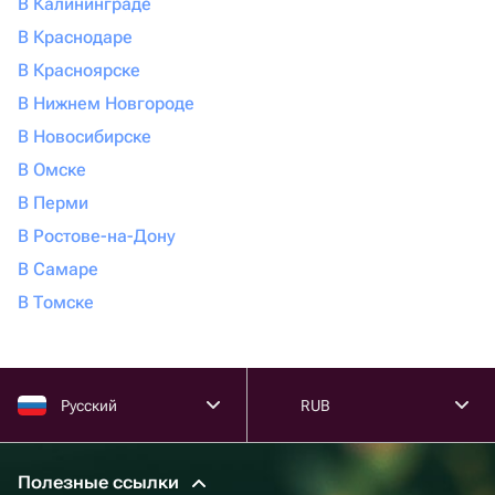
В Калининграде
В Краснодаре
В Красноярске
В Нижнем Новгороде
В Новосибирске
В Омске
В Перми
В Ростове-на-Дону
В Самаре
В Томске
Русский
RUB
Полезные ссылки