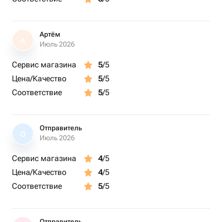
Также в комплект входит конверт с азбукой Морзе,
заданием с расшифровкой кода и запечатанный пакет
с правильной расшифровкой на всякий случай.💎
Артём
А
Июль 2026
Сервис магазина
5
/5
Цена/Качество
5
/5
Соответствие
5
/5
Отправитель
О
Июль 2026
Сервис магазина
4
/5
Цена/Качество
4
/5
Соответствие
5
/5
Отправитель