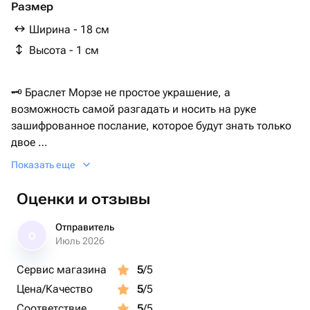
Размер
Ширина - 18 см
Высота - 1 см
🗝️ Браслет Морзе не простое украшение, а
возможность самой разгадать и носить на руке
зашифрованное послание, которое будут знать только
двое
В браслете зашифрована фраза «Я тебя люблю».
Показать еще
❤️Браслет собран вручную из гематита розового и
серебристого цвета на ювелирном тросике. Для
Оценки и отзывы
женщин гематит может стать источником внутренней
гармонии и эмоциональной стабильности. Он помогает
Отправитель
О
справляться с эмоциональными колебаниями,
Июль 2026
стабилизирует настроение и придает силы для
Сервис магазина
5
/5
преодоления жизненных трудностей.
Цена/Качество
5
/5
Длина браслета 18 см + 5 см удлинительная цепочка.
Соответствие
5
/5