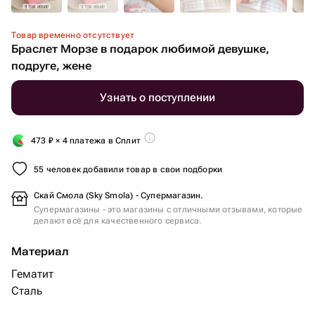
Товар временно отсутствует
Браслет Морзе в подарок любимой девушке,
подруге, жене
Узнать о поступлении
473
₽
× 4 платежа в Сплит
55 человек добавили товар в свои подборки
Скай Смола (Sky Smola) - Супермагазин.
Супермагазины - это магазины с отличными отзывами, которые
делают всё для качественного сервиса.
Материал
Гематит
Сталь