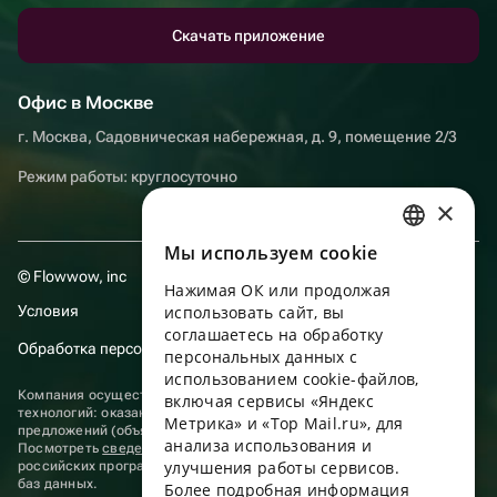
Скачать приложение
Офис в Москве
г. Москва, Садовническая набережная, д. 9, помещение 2/3
Режим работы: круглосуточно
×
Мы используем сookie
RUSSIAN
© Flowwow, inc
Нажимая ОК или продолжая
ENGLISH
Условия
использовать сайт, вы
UKRAINIAN
соглашаетесь на обработку
Обработка персональных данных
персональных данных с
PORTUGUESE
использованием cookie-файлов,
Компания осуществляет деятельность в области информационных
включая сервисы «Яндекс
SPANISH
технологий: оказание услуг в сети “Интернет” по размещению
Метрика» и «Top Mail.ru», для
предложений (объявлений) продавцов о реализации товаров.
анализа использования и
HUNGARIAN
Посмотреть
сведения о программах
, включенных в реестр
улучшения работы сервисов.
российских программ для электронных вычислительных машин и
ITALIAN
баз данных.
Более подробная информация