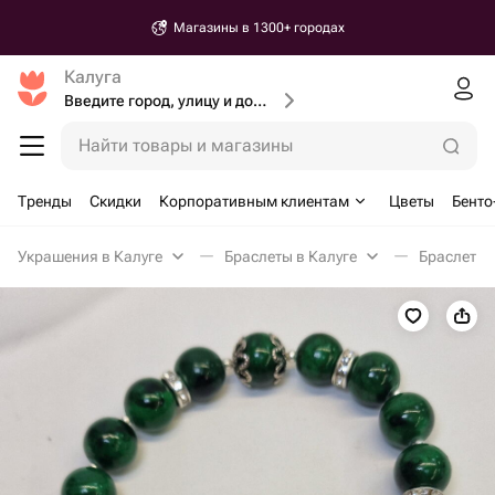
Магазины в 1300+ городах
Калуга
Введите город, улицу и дом доставки
Найти товары и магазины
Тренды
Скидки
Корпоративным клиентам
Цветы
Бенто
Украшения в Калуге
Браслеты в Калуге
Браслет р