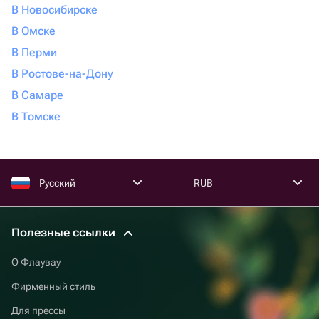
В Новосибирске
В Омске
В Перми
В Ростове-на-Дону
В Самаре
В Томске
Русский
RUB
Полезные ссылки
О Флаувау
Фирменный стиль
Для прессы