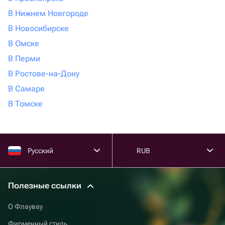
В Нижнем Новгороде
В Новосибирске
В Омске
В Перми
В Ростове-на-Дону
В Самаре
В Томске
Русский
RUB
Полезные ссылки
О Флаувау
Фирменный стиль