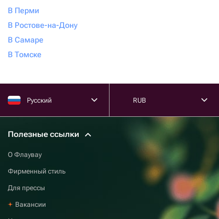
В Перми
В Ростове-на-Дону
В Самаре
В Томске
Русский
RUB
Полезные ссылки
О Флаувау
Фирменный стиль
Для прессы
Вакансии