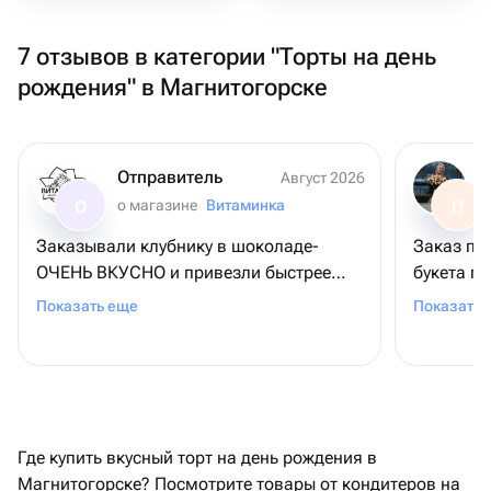
7 отзывов в категории "Торты на день
рождения" в Магнитогорске
Отправитель
Август 2026
о магазине
Витаминка
О
П
Заказывали клубнику в шоколаде-
Заказ пр
ОЧЕНЬ ВКУСНО и привезли быстрее
букета п
чем показывало
по заказ
Показать еще
Показать 
приложение.определенно закажем еще
понравил
и рекомендую данный магазин!
Где купить вкусный торт на день рождения в
Магнитогорске? Посмотрите товары от кондитеров на