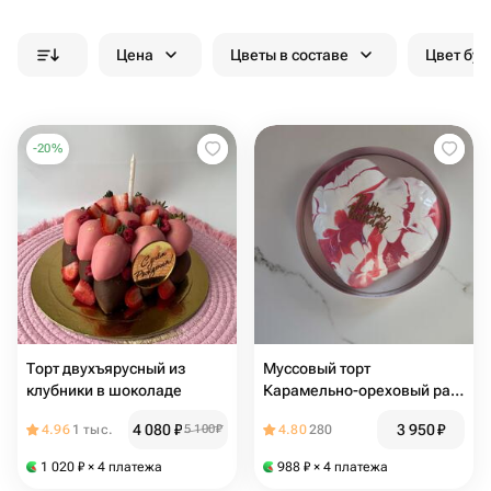
Цена
Цветы в составе
Цвет бук
-
20
%
Торт двухъярусный из
Муссовый торт
клубники в шоколаде
Карамельно-ореховый раф
Happy birthday
4 080
₽
3 950
₽
4.96
1 тыс.
5 100
₽
4.80
280
1 020
₽
× 4 платежа
988
₽
× 4 платежа