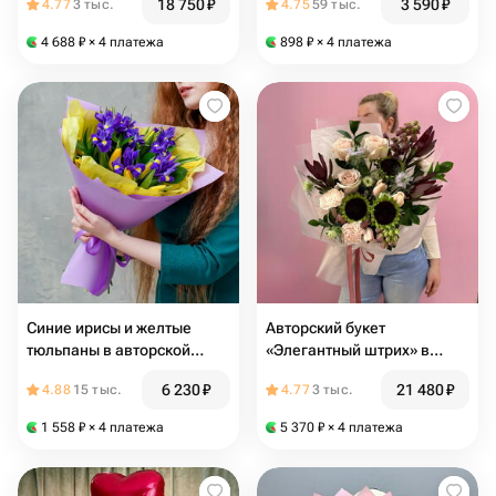
18 750
₽
3 590
₽
4.77
3 тыс.
4.75
59 тыс.
мельфей»
4 688
₽
× 4 платежа
898
₽
× 4 платежа
Синие ирисы и желтые
Авторский букет
тюльпаны в авторской
«Элегантный штрих» в
упаковке Mini
благородных оттенках, с
6 230
₽
21 480
₽
4.88
15 тыс.
4.77
3 тыс.
нигеллой, фритиллярией,
розами, гелиантусами
1 558
₽
× 4 платежа
5 370
₽
× 4 платежа