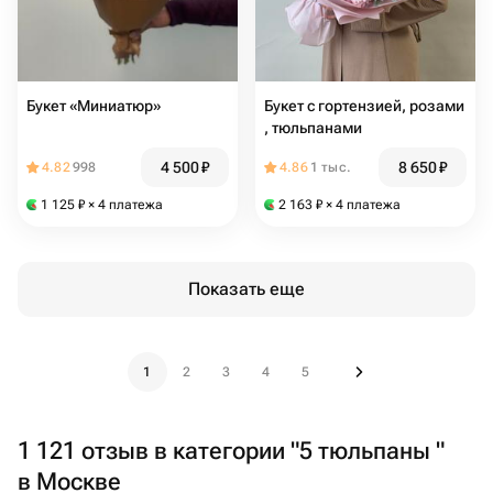
Букет «Миниатюр»
Букет с гортензией, розами
, тюльпанами
4 500
₽
8 650
₽
4.82
998
4.86
1 тыс.
1 125
₽
× 4 платежа
2 163
₽
× 4 платежа
Показать еще
1
2
3
4
5
1 121 отзыв в категории "5 тюльпаны "
в Москве