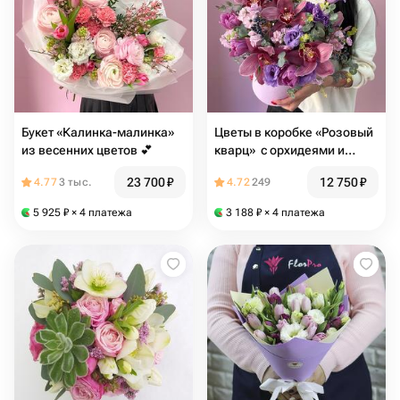
Букет «Калинка-малинка»
Цветы в коробке «Розовый
из весенних цветов 💕
кварц» ️ с орхидеями и
ароматными маттиолами ️
23 700
₽
12 750
₽
4.77
3 тыс.
4.72
249
5 925
₽
× 4 платежа
3 188
₽
× 4 платежа