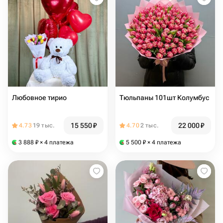
Любовное тирио
Тюльпаны 101шт Колумбус
15 550
₽
22 000
₽
4.73
19 тыс.
4.70
2 тыс.
3 888
₽
× 4 платежа
5 500
₽
× 4 платежа