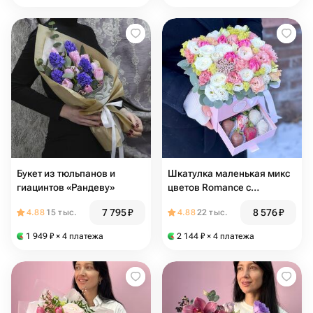
Букет из тюльпанов и
Шкатулка маленькая микс
гиацинтов «Рандеву»
цветов Romance с
ранункулюсом
7 795
₽
8 576
₽
4.88
15 тыс.
4.88
22 тыс.
1 949
₽
× 4 платежа
2 144
₽
× 4 платежа