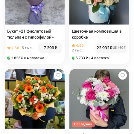
Букет «21 фиолетовый
Цветочная композиция в
тюльпан с гипсофилой»
коробке
4.85
7 290
₽
22 932
₽
4.88
15 тыс.
25 480
₽
2 тыс.
1 823
₽
× 4 платежа
5 733
₽
× 4 платежа
Последний