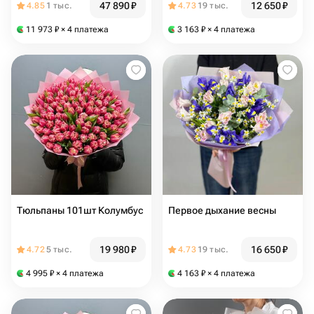
47 890
₽
12 650
₽
4.85
1 тыс.
4.73
19 тыс.
11 973
₽
× 4 платежа
3 163
₽
× 4 платежа
Тюльпаны 101шт Колумбус
Первое дыхание весны
19 980
₽
16 650
₽
4.72
5 тыс.
4.73
19 тыс.
4 995
₽
× 4 платежа
4 163
₽
× 4 платежа