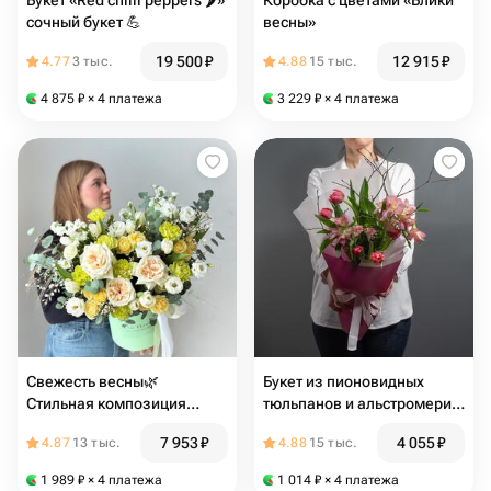
Букет «Red chilli peppers 🌶️»️
Коробка с цветами «Блики
сочный букет 💪
весны»
19 500
₽
12 915
₽
4.77
3 тыс.
4.88
15 тыс.
4 875
₽
× 4 платежа
3 229
₽
× 4 платежа
Свежесть весны🌿
Букет из пионовидных
Стильная композиция
тюльпанов и альстромерий
ароматных цветов
"Яблоневый сад"
7 953
₽
4 055
₽
4.87
13 тыс.
4.88
15 тыс.
1 989
₽
× 4 платежа
1 014
₽
× 4 платежа