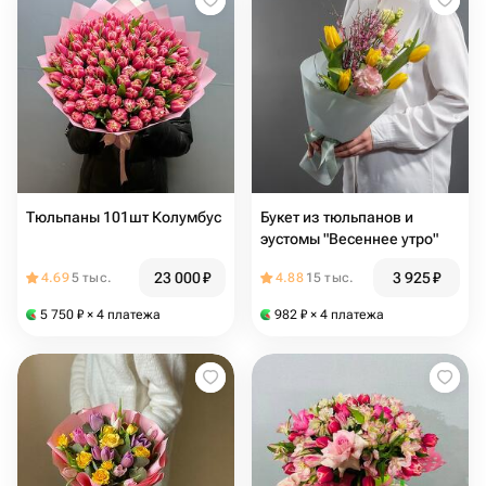
Тюльпаны 101шт Колумбус
Букет из тюльпанов и
эустомы "Весеннее утро"
23 000
₽
3 925
₽
4.69
5 тыс.
4.88
15 тыс.
5 750
₽
× 4 платежа
982
₽
× 4 платежа