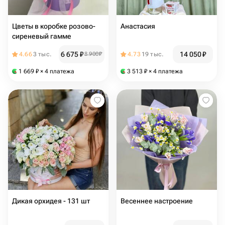
Цветы в коробке розово-
Анастасия
сиреневый гамме
6 675
₽
14 050
₽
4.66
3 тыс.
8 900
₽
4.73
19 тыс.
1 669
₽
× 4 платежа
3 513
₽
× 4 платежа
Дикая орхидея - 131 шт
Весеннее настроение