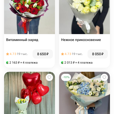
Витаминный заряд
Нежное прикосновение
8 650
₽
8 050
₽
4.73
19 тыс.
4.73
19 тыс.
2 163
₽
× 4 платежа
2 013
₽
× 4 платежа
-
10
%