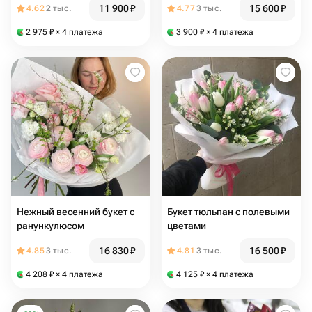
11 900
₽
15 600
₽
4.62
2 тыс.
4.77
3 тыс.
2 975
₽
× 4 платежа
3 900
₽
× 4 платежа
Нежный весенний букет с
Букет тюльпан с полевыми
ранункулюсом
цветами
16 830
₽
16 500
₽
4.85
3 тыс.
4.81
3 тыс.
4 208
₽
× 4 платежа
4 125
₽
× 4 платежа