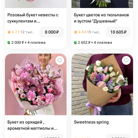
Розовый букет невесты с
Букет цветов из тюльпанов
суккулентам и
и эустом "Душевный"
пионовидной розой
8 000
₽
10 605
₽
4.72
12 тыс.
4.88
15 тыс.
бамбастик. Бутоньерка в
подарок
2 000
₽
× 4 платежа
2 652
₽
× 4 платежа
Букет из орхидей ,
Sweetness spring
ароматной маттиолы и
эустомы «Малиновый