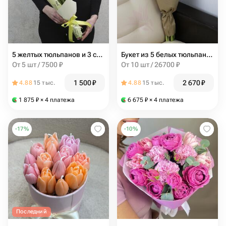
5 желтых тюльпанов и 3 синих ириса с зеленью в упаковке
Букет из 5 белых тюльпанов, гиперикум
От 5 шт / 7500 ₽
От 10 шт / 26700 ₽
1 500
₽
2 670
₽
4.88
15 тыс.
4.88
15 тыс.
1 875
₽
× 4 платежа
6 675
₽
× 4 платежа
-
17
%
-
10
%
Последний