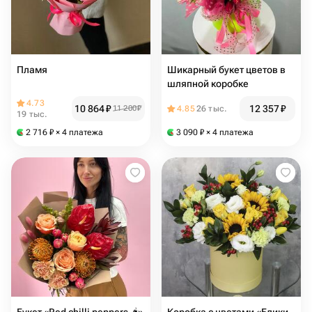
Пламя
Шикарный букет цветов в
шляпной коробке
4.73
10 864
₽
12 357
₽
11 200
₽
4.85
26 тыс.
19 тыс.
2 716
₽
× 4 платежа
3 090
₽
× 4 платежа