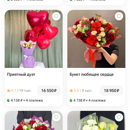
Приятный дуэт
Букет любящее сердце ️
16 550
₽
18 950
₽
4.73
19 тыс.
4.81
3 тыс.
4 138
₽
× 4 платежа
4 738
₽
× 4 платежа