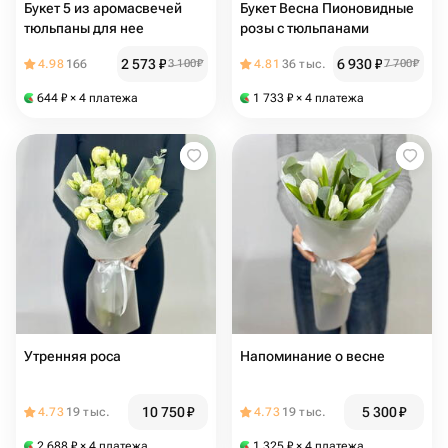
Букет 5 из аромасвечей
Букет Весна Пионовидные
тюльпаны для нее
розы с тюльпанами
2 573
₽
6 930
₽
4.98
166
3 100
₽
4.81
36 тыс.
7 700
₽
644
₽
× 4 платежа
1 733
₽
× 4 платежа
Утренняя роса
Напоминание о весне
10 750
₽
5 300
₽
4.73
19 тыс.
4.73
19 тыс.
2 688
₽
× 4 платежа
1 325
₽
× 4 платежа