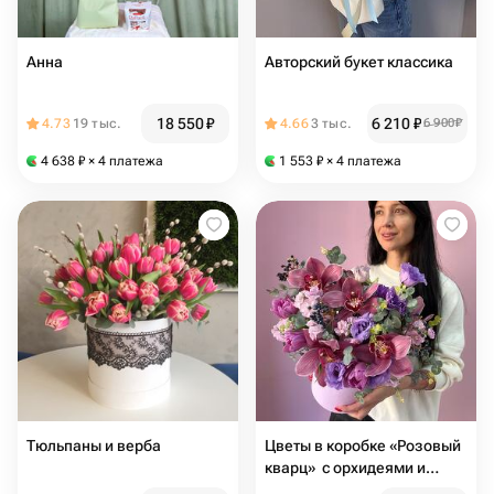
Анна
Авторский букет классика
18 550
₽
6 210
₽
4.73
19 тыс.
4.66
3 тыс.
6 900
₽
4 638
₽
× 4 платежа
1 553
₽
× 4 платежа
Тюльпаны и верба
Цветы в коробке «Розовый
кварц» ️ с орхидеями и
ароматными маттиолами ️