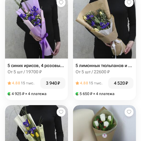
5 синих ирисов, 4 розовых тюльпана и белый гиперикум с зеленью в упаковке
5 лимонных тюльпанов и 3 синих ириса с зеленью в упаковке
От 5 шт / 19700 ₽
От 5 шт / 22600 ₽
3 940
₽
4 520
₽
4.88
15 тыс.
4.88
15 тыс.
4 925
₽
× 4 платежа
5 650
₽
× 4 платежа