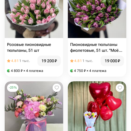
Розовые пионовидные
Пионовидные тюльпаны
тюльпаны, 51 шт
фиолетовые, 51 шт. "Моё
восхищение"
19 200
₽
19 000
₽
4.81
1 тыс.
4.81
1 тыс.
4 800
₽
× 4 платежа
4 750
₽
× 4 платежа
-
25
%