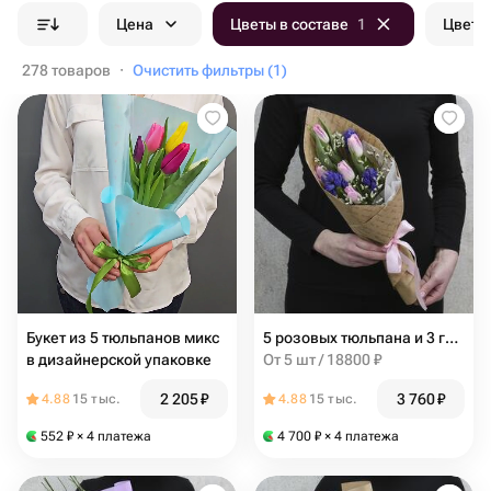
Цена
Цветы в составе
1
Цвет б
278 товаров
·
Очистить фильтры (1)
Букет из 5 тюльпанов микс
5 розовых тюльпана и 3 гиацинта с зеленью в упаковке
в дизайнерской упаковке
От 5 шт / 18800 ₽
2 205
₽
3 760
₽
4.88
15 тыс.
4.88
15 тыс.
552
₽
× 4 платежа
4 700
₽
× 4 платежа