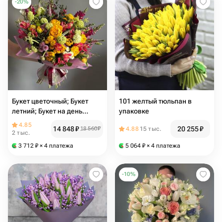
-
20
%
Букет цветочный; Букет
101 желтый тюльпан в
летний; Букет на день
упаковке
рождения; Цветы; Букет;
4.85
14 848
₽
20 255
₽
18 560
₽
4.88
15 тыс.
2 тыс.
3 712
₽
× 4 платежа
5 064
₽
× 4 платежа
-
10
%