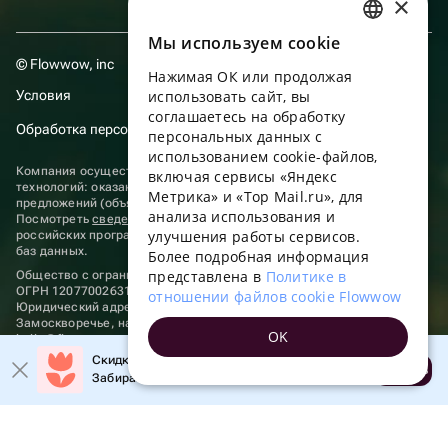
×
Мы используем сookie
RUSSIAN
© Flowwow, inc
Нажимая ОК или продолжая
ENGLISH
Условия
использовать сайт, вы
UKRAINIAN
соглашаетесь на обработку
Обработка персональных данных
персональных данных с
PORTUGUESE
использованием cookie-файлов,
Компания осуществляет деятельность в области информационных
включая сервисы «Яндекс
SPANISH
технологий: оказание услуг в сети “Интернет” по размещению
Метрика» и «Top Mail.ru», для
предложений (объявлений) продавцов о реализации товаров.
анализа использования и
HUNGARIAN
Посмотреть
сведения о программах
, включенных в реестр
улучшения работы сервисов.
российских программ для электронных вычислительных машин и
ITALIAN
баз данных.
Более подробная информация
представлена в
Политике в
Общество с ограниченной ответственностью «ФЛАУВАУ»
FRENCH
ОГРН 1207700263198, ИНН 9702020445
отношении файлов cookie Flowwow
Юридический адрес: г. Москва, вн.тер. г. Муниципальный округ
TURKISH
Замоскворечье, наб. Садовническая, д. 9, помещ. 2/3.
OK
hello@flowwow.com
8 800 555-16-15
GERMAN
Скидка до 10% на первый заказ!
Применяются
рекомендательные технологии
Открыть
Забирайте промокод в приложении!
POLISH