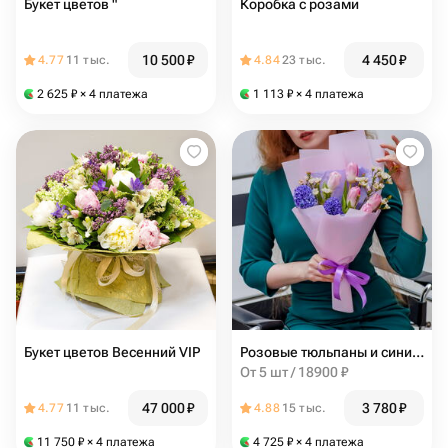
Букет цветов "
Коробка с розами
10 500
₽
4 450
₽
4.77
11 тыс.
4.84
23 тыс.
2 625
₽
× 4 платежа
1 113
₽
× 4 платежа
Букет цветов Весенний VIP
Розовые тюльпаны и синие гиацинты в авторской упаковке
От 5 шт / 18900 ₽
47 000
₽
3 780
₽
4.77
11 тыс.
4.88
15 тыс.
11 750
₽
× 4 платежа
4 725
₽
× 4 платежа