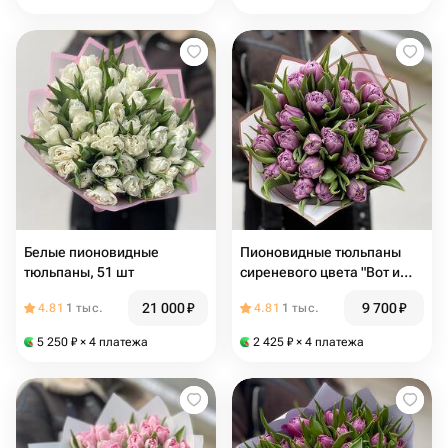
Белые пионовидные
Пионовидные тюльпаны
тюльпаны, 51 шт
сиреневого цвета "Вот и
весна"
21 000
₽
9 700
₽
4.81
1 тыс.
4.81
1 тыс.
5 250
₽
× 4 платежа
2 425
₽
× 4 платежа