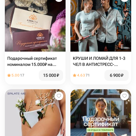
Подарочный сертификат
КРУШИ И ЛОМАЙ ДЛЯ 1-3
номиналом 15.000₽ на
ЧЕЛ В АНТИСТРЕСС-
любые услуги салона
КОМНАТЕ В SMASH AND
15 000
₽
6 900
₽
5.00
17
4.63
71
CRASH ПО ПРОГРАММЕ
"ПЕРВЫЙ ДЕБЮТ"