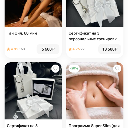
Тай Ойл, 60 мин
Сертификат на 3
персональные тренировки
по боксу. Любой тренер
5 600
₽
13 500
₽
4.92
163
4.25
22
-
20
%
Сертификат на 3
Программа Super Slim (для