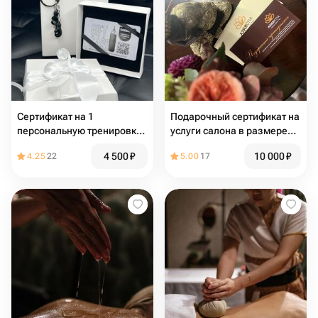
Сертификат на 1
Подарочный сертификат на
персональную тренировку
услуги салона в размере
по тайскому боксу (любой
10.000₽
4 500
₽
10 000
₽
4.25
22
5.00
17
тренер)