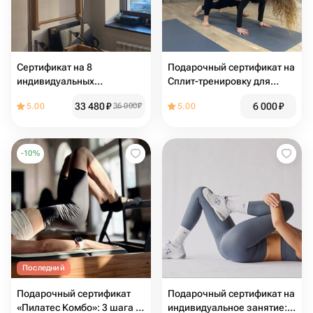
Сертификат на 8
Подарочный сертификат на
индивидуальных
Сплит-тренировку для
тренировок пилатес на
двоих: Йога, Пилатес,
33 480
₽
6 000
₽
5.00
36 000
₽
5.00
реформере в студии
Растяжка, TRX и др
мягкого фитнеса FlowCore
-
10
%
Последний
Подарочный сертификат
Подарочный сертификат на
«Пилатес Комбо»: 3 шага к
индивидуальное занятие: