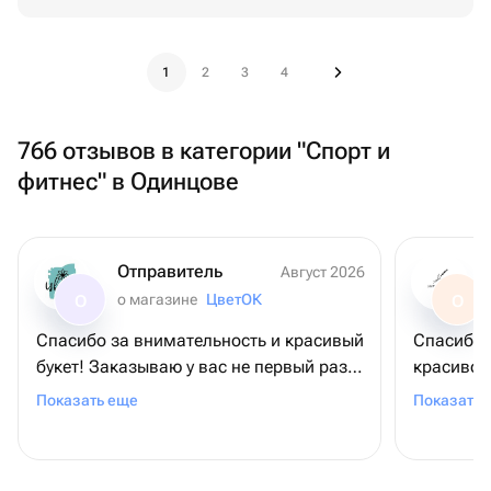
1
2
3
4
766 отзывов в категории "Спорт и
фитнес" в Одинцове
Отправитель
Август 2026
о магазине
ЦветОК
О
О
Спасибо за внимательность и красивый
Спасибо 
букет! Заказываю у вас не первый раз,
красиво! 
каждый раз - супер, очень ценно 🩶
в такую 
Показать еще
Показать 