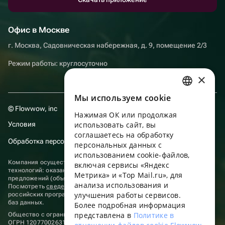
Офис в Москве
г. Москва, Садовническая набережная, д. 9, помещение 2/3
Режим работы: круглосуточно
×
Мы используем сookie
RUSSIAN
© Flowwow, inc
Нажимая ОК или продолжая
ENGLISH
Условия
использовать сайт, вы
UKRAINIAN
соглашаетесь на обработку
Обработка персональных данных
персональных данных с
PORTUGUESE
использованием cookie-файлов,
Компания осуществляет деятельность в области информационных
включая сервисы «Яндекс
SPANISH
технологий: оказание услуг в сети “Интернет” по размещению
Метрика» и «Top Mail.ru», для
предложений (объявлений) продавцов о реализации товаров.
анализа использования и
HUNGARIAN
Посмотреть
сведения о программах
, включенных в реестр
улучшения работы сервисов.
российских программ для электронных вычислительных машин и
ITALIAN
баз данных.
Более подробная информация
представлена в
Политике в
Общество с ограниченной ответственностью «ФЛАУВАУ»
FRENCH
ОГРН 1207700263198, ИНН 9702020445