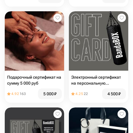
Подарочный сертификат на
Электронный сертификат
сумму 5 000 руб
на персональную
тренировку по боксу.
5 000
₽
4 500
₽
4.92
163
4.25
22
Любой тренер