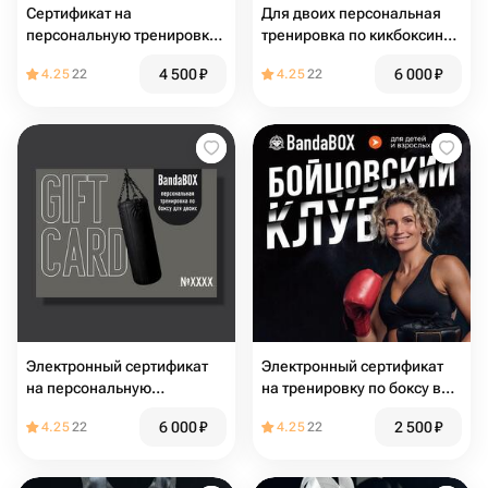
Сертификат на
Для двоих персональная
персональную тренировку
тренировка по кикбоксингу.
по кикбоксингу. Любой
Любой тренер
4 500
₽
6 000
₽
4.25
22
4.25
22
тренер
Электронный сертификат
Электронный сертификат
на персональную
на тренировку по боксу в
тренировку по боксу для
группе
6 000
₽
2 500
₽
4.25
22
4.25
22
двоих. Тренер Рашид