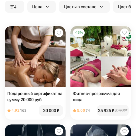
Цена
Цветы в составе
Цвет бук
-
15
%
Подарочный сертификат на
Фитнес-программа для
сумму 20 000 руб
лица
20 000
₽
25 925
₽
4.92
163
5.00
74
30 500
₽