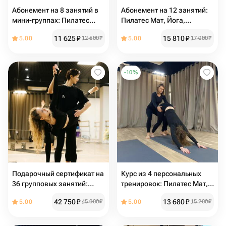
Абонемент на 8 занятий в
Абонемент на 12 занятий:
мини-группах: Пилатес
Пилатес Мат, Йога,
Мат, Йога и Стретчинг в
Здоровая спина, Растяжка,
11 625
₽
15 810
₽
5.00
12 500
₽
5.00
17 000
₽
студии FlowCore
Ягодицы+пресс в мини-
группах FlowCore
-
10
%
Подарочный сертификат на
Курс из 4 персональных
36 групповых занятий:
тренировок: Пилатес Мат,
Йога, Пилатес, Растяжка и
Йога, Растяжка и Фитнес в
42 750
₽
13 680
₽
5.00
45 000
₽
5.00
15 200
₽
Фитнес в студии FlowCore
студии FlowCore