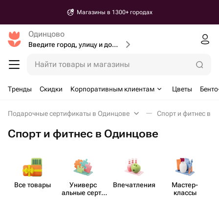
Магазины в 1300+ городах
Одинцово
Введите город, улицу и дом доставки
Найти товары и магазины
Тренды
Скидки
Корпоративным клиентам
Цветы
Бенто
Подарочные сертификаты в Одинцове
Спорт и фитнес в 
Спорт и фитнес в Одинцове
Все товары
Универс​
Впеча​тления
Мастер-​
Сп
альные серти​
классы
фикаты