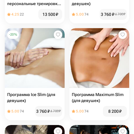
персональные тренировки
девушек)
по единоборствам. Любой
13 500
₽
3 760
₽
4.25
22
5.00
74
4 700
₽
тренер
-
20
%
Программа Ice Slim (для
Программа Maximum Slim
девушек)
(для девушек)
3 760
₽
8 200
₽
5.00
74
4 700
₽
5.00
74