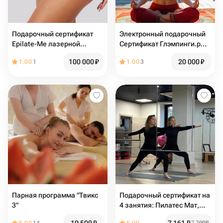
Подарочный сертификат
Электронный подарочный
Epilate-Me лазерной
Сертификат Глэмпинги.рф
эпиляции и косметологии
на проживание в глэмпинге
100 000
₽
20 000
₽
1.00
1
1.00
3
с занятиями йогой
Парная программа "Твикс
Подарочный сертификат на
3"
4 занятия: Пилатес Мат,
Йога, Растяжка,
7 700
₽