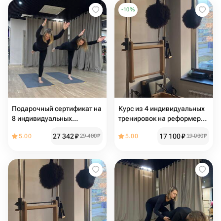
-
10
%
Подарочный сертификат на
Курс из 4 индивидуальных
8 индивидуальных
тренировок на реформере:
тренировок: Пилатес Мат,
Персональный Пилатес в
27 342
₽
17 100
₽
5.00
29 400
₽
5.00
19 000
₽
Йога и Женский Фитнес в
FlowCore
FlowCore