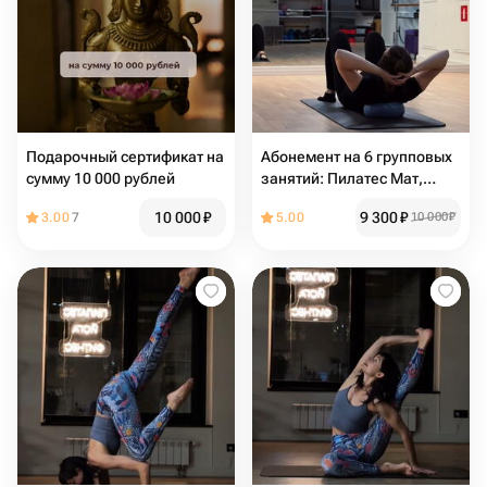
Подарочный сертификат на
Абонемент на 6 групповых
сумму 10 000 рублей
занятий: Пилатес Мат,
Йога, Растяжка и Фитнес в
10 000
₽
9 300
₽
3.00
7
5.00
10 000
₽
FlowCore