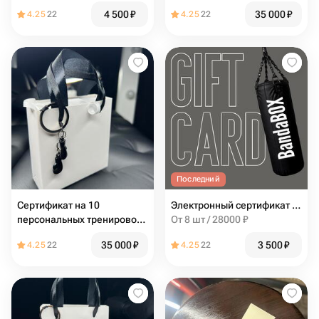
Персональная тренировка
тренировок по боксу
4 500
₽
35 000
₽
4.25
22
4.25
22
Последний
Сертификат на 10
Электронный сертификат на 1 персональную тренировку по единоборствам
персональных тренировок
От 8 шт / 28000 ₽
по боксу
35 000
₽
3 500
₽
4.25
22
4.25
22