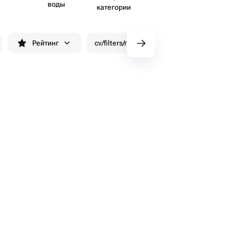
воды
категории
Рейтинг
cv/filters/name_fast_delivery
Скид