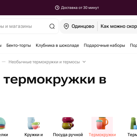
Доставка от 30 минут
ры и магазины
Одинцово
Как можно ско
ы
Бенто-торты
Клубника в шоколаде
Подарочные наборы
По
Необычные термокружки и термосы
 термокружки в
елки
Кружки и
Посуда ручной
Термо​кружки
Тер