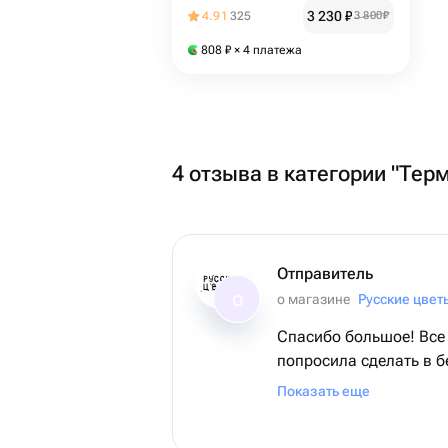
3 230
₽
4.91
325
3 800
₽
808
₽
× 4 платежа
4 отзыва в категории "Тер
Отправитель
о магазине
Русские цвет
О
Спасибо большое! Все 
попросила сделать в 
тоннах, флористы не о
Показать еще