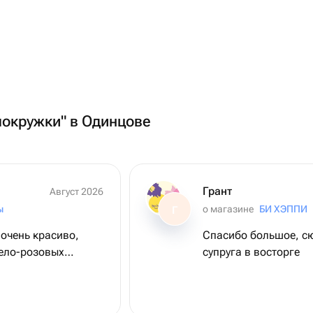
мокружки" в Одинцове
Грант
Август 2026
ы
о магазине
БИ ХЭППИ
Г
очень красиво,
Спасибо большое, сю
бело-розовых
супруга в восторге
тказали 🫶🏽🤍