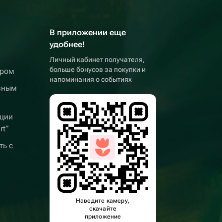
В приложении еще
удобнее!
Личный кабинет получателя,
больше бонусов за покупки и
ером
напоминания о событиях
вным
ции
rt”
ть с
Наведите камеру,
скачайте
приложение