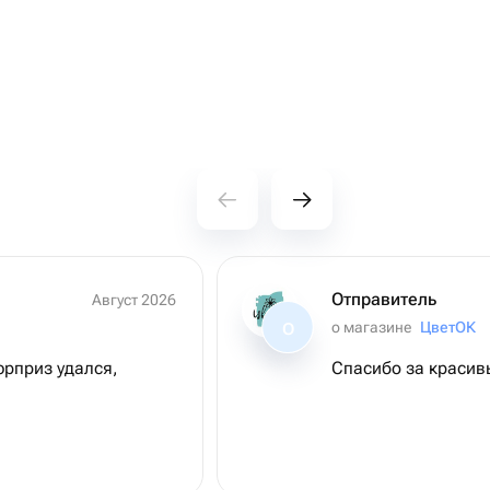
Отправитель
Август 2026
о магазине
ЦветОК
О
рприз удался,
Спасибо за красивы