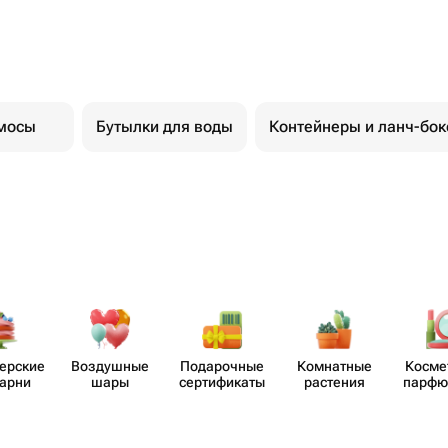
мосы
Бутылки для воды
Контейнеры и ланч-бо
​ерские
Воздушные
Пода​рочные
Комнатные
Косме
карни
шары
серти​фикаты
растения
парф​