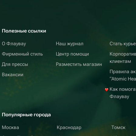
Полезные ссылки
О Флаувау
Наш журнал
Стать курь
Фирменный стиль
Центр помощи
Корпорати
клиентам
Для прессы
Разместить магазин
Правила ак
Вакансии
“Atomic Hea
Как помога
Флаувау
Популярные города
Москва
Краснодар
Томск