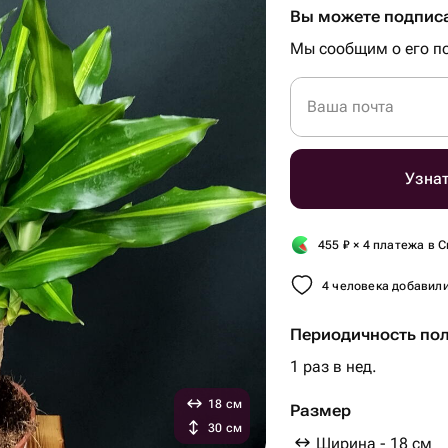
Вы можете подписа
Мы сообщим о его по
Ваша почта
Узнат
455
₽
× 4 платежа в С
4 человека добавили
Периодичность по
1 раз в нед.
18 см
Размер
30 см
Ширина - 18 см