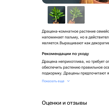
Драцена-комнатное растение семей
напоминает пальму, но в действительности т
является.Выращивают как декоратив
Рекомендации по уходу
Драцена неприхотлива, но требует о
обеспечить растению правильное осв
подкормку. Драцены предпочитают я
солнечные лучи могут обжигать лист
Показать еще
Оценки и отзывы