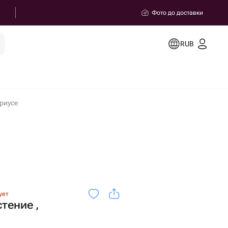
Фото до доставки
RUB
риусе
ует
тение ,