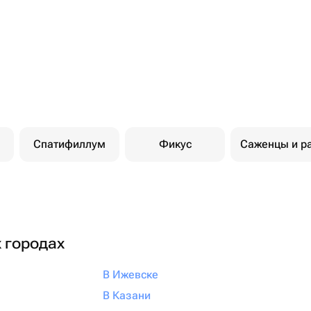
Спатифиллум
Фикус
Саженцы и р
х городах
В Ижевске
В Казани