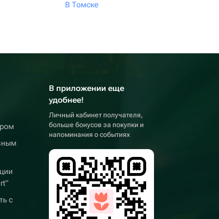
В Томске
В приложении еще
удобнее!
Личный кабинет получателя,
больше бонусов за покупки и
ером
напоминания о событиях
вным
ции
rt”
ть с