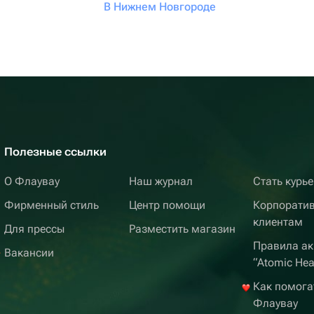
В Нижнем Новгороде
Полезные ссылки
О Флаувау
Наш журнал
Стать курь
Фирменный стиль
Центр помощи
Корпорати
клиентам
Для прессы
Разместить магазин
Правила ак
Вакансии
“Atomic Hea
Как помога
Флаувау