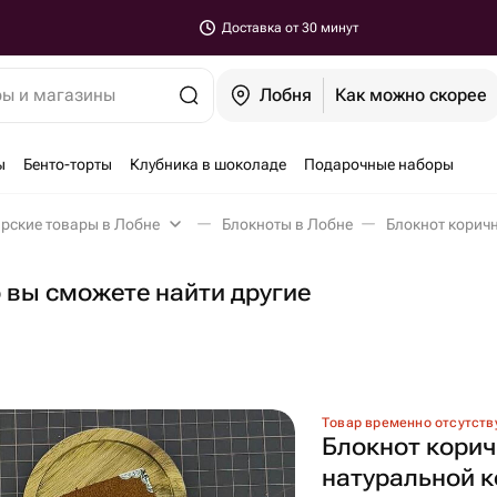
Доставка от 30 минут
ры и магазины
Лобня
Как можно скорее
ы
Бенто-торты
Клубника в шоколаде
Подарочные наборы
рские товары в Лобне
Блокноты в Лобне
Блокнот коричн
о вы сможете найти другие
Товар временно отсутств
Блокнот корич
натуральной 