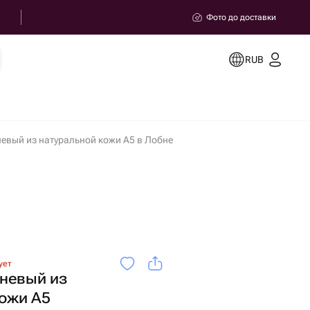
Фото до доставки
RUB
евый из натуральной кожи А5 в Лобне
ует
невый из
кожи А5