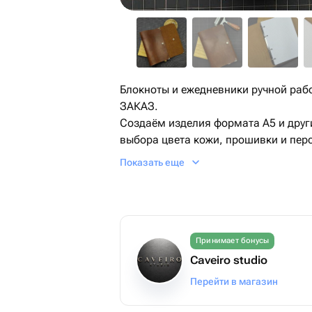
Блокноты и ежедневники ручной раб
ЗАКАЗ.
Создаём изделия формата A5 и дру
выбора цвета кожи, прошивки и пер
Показать еще
Используем только натуральную кож
уделяя внимание каждой детали и д
Создаём изделия, в которых каждая
под ваш стиль и пожелания
Принимает бонусы
Caveiro studio
Перейти в магазин