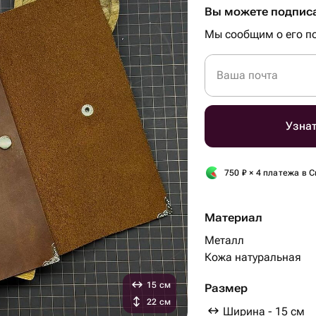
Вы можете подписа
Мы сообщим о его по
Ваша почта
Узнат
750
₽
× 4 платежа в С
Материал
Металл
Кожа натуральная
15 см
Размер
22 см
Ширина - 15 см