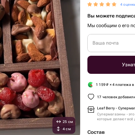
4 оценк
Вы можете подписа
Мы сообщим о его по
Ваша почта
Узнат
1 159
₽
× 4 платежа в
17 человек добавили
Leaf Berry - Суперма
Супермагазины - это
которые делают всё 
25 см
4 см
Состав