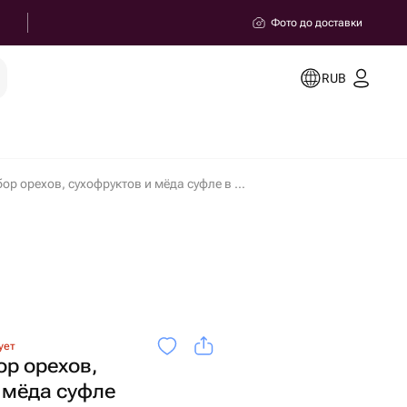
Фото до доставки
RUB
Dolce vita. Набор орехов, сухофруктов и мёда суфле в Калуге
ует
бор орехов,
 мёда суфле