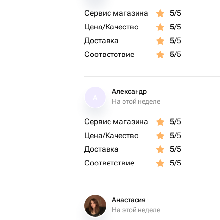
✔ Орехи пекан и миндаль – хрустящ
Сервис магазина
5
/5
✔ Медовое суфле со вкусом земляни
Цена/Качество
5
/5
дополнение.
Доставка
5
/5
Соответствие
5
/5
Почему это идеальный подарок?
🎁 Эксклюзивная упаковка – деревя
стильно.
🍫 Премиальное качество – только н
Александр
А
На этой неделе
искусственных добавок.
💝 Универсальность – подойдет для 
Сервис магазина
5
/5
Цена/Качество
5
/5
Подарите моменты сладкого наслажде
Доставка
5
/5
Подарок для сестры, подарок на де
девушки, подарок для мамы
Соответствие
5
/5
Анастасия
На этой неделе