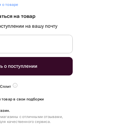
и о товаре
ться на товар
ступлении на вашу почту
ь о поступлении
 Сплит
 товар в свои подборки
газин.
 магазины с отличными отзывами,
для качественного сервиса.