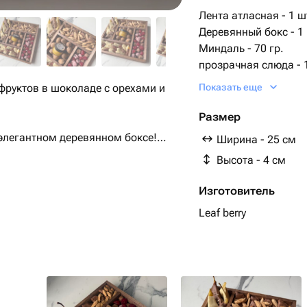
Лента атласная - 1 ш
Деревянный бокс - 1
Миндаль - 70 гр.
прозрачная слюда - 
орех пекан в скорлупе
офруктов в шоколаде с орехами и
Показать еще
манго в шоколаде cal
тишью коричневая - 
Размер
фирменная этикетка -
элегантном деревянном боксе!
Ширина - 25 см
мед суфле земляника 
Высота - 4 см
груша в шоколаде cal
о идеальное сочетание премиальных
вяленая вишня в шоко
е, отборных орехов и нежного меда
Изготовитель
ананас в шоколаде ca
для того, чтобы подарить вам
Leaf berry
льствие.
нким медовым оттенком.
нс кислинки и сладости.
де – тропическая нежность.