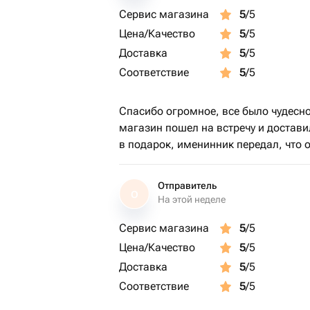
Сервис магазина
5
/5
Цена/Качество
5
/5
Доставка
5
/5
Соответствие
5
/5
Спасибо огромное, все было чудесно
магазин пошел на встречу и достави
в подарок, именинник передал, что о
Отправитель
О
На этой неделе
Сервис магазина
5
/5
Цена/Качество
5
/5
Доставка
5
/5
Соответствие
5
/5