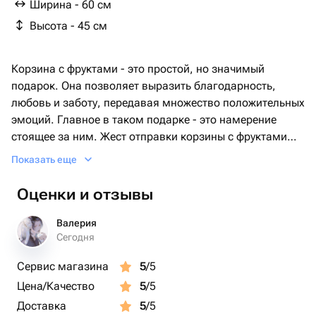
Ширина - 60 см
виноград белый - 1 шт.
Высота - 45 см
виноград красный - 1 шт.
бананы - 6 шт.
гофрированная бумага ( зеленая ) - 1 шт.
Корзина с фруктами - это простой, но значимый
подарок. Она позволяет выразить благодарность,
любовь и заботу, передавая множество положительных
эмоций. Главное в таком подарке - это намерение
стоящее за ним. Жест отправки корзины с фруктами
показывает желание дарителя сделать что-то
Показать еще
особенное и порадовать другого человека.
Оценки и отзывы
Валерия
Сегодня
Сервис магазина
5
/5
Цена/Качество
5
/5
Доставка
5
/5