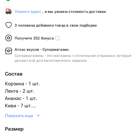
Укажите адрес
, и мы узнаем стоимость доставки
3 человека добавили товар в свои подборки
Получите 252 бонуса
Атлас вкусов - Супермагазин.
Супермагазины - это магазины с отличными отзывами, которые
делают всё для качественного сервиса.
Состав
Корзина - 1 шт.
Лента - 2 шт.
Ананас - 1 шт.
Киви - 7 шт.
Апельсин - 2 шт.
Показать еще
Лимон - 1 шт.
Груша - 3 шт.
Размер
яблоко красное - 3 шт.