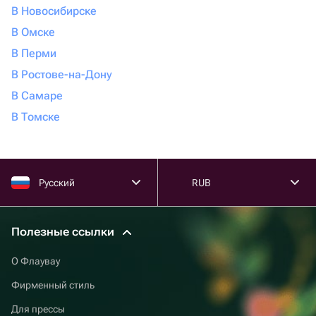
В Новосибирске
В Омске
В Перми
В Ростове-на-Дону
В Самаре
В Томске
Русский
RUB
Полезные ссылки
О Флаувау
Фирменный стиль
Для прессы