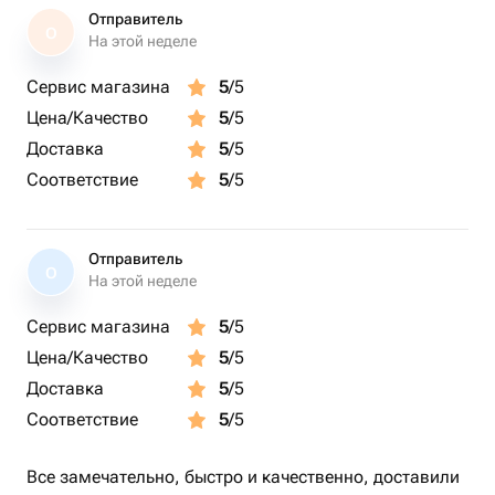
Отправитель
О
- Друзей – стильный и вкусный сюрприз на День
На этой неделе
рождения!
Сервис магазина
5
/5
Цена/Качество
5
/5
Почему выбирают нас?
- Натуральные ингредиенты – только лучшие фрукты,
Доставка
5
/5
орехи и шоколад.
Соответствие
5
/5
- Элегантная деревянная упаковка – презентабельно и
экологично.
- Универсальный подарок – подходит для любого
Отправитель
О
праздника.
На этой неделе
Сервис магазина
5
/5
Подарите вкус праздника с этим изысканным набором!
Цена/Качество
5
/5
Закажите сейчас на Flowwow – доставим с заботой и в
лучшем виде!
Доставка
5
/5
Соответствие
5
/5
Все замечательно, быстро и качественно, доставили