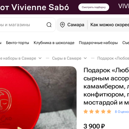
ры и магазины
Самара
Как можно скоре
ы
Бенто-торты
Клубника в шоколаде
Подарочные наборы
Съе
е наборы в Самаре
Сыры в Самаре
Подарок «Любо
сырным ассор
камамбером, 
конфитюром, 
мостардой и 
8 Оцено
3 900
₽