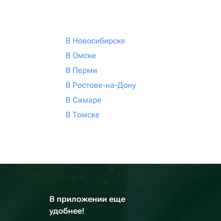
В Новосибирске
В Омске
В Перми
В Ростове-на-Дону
В Самаре
В Томске
В приложении еще
удобнее!