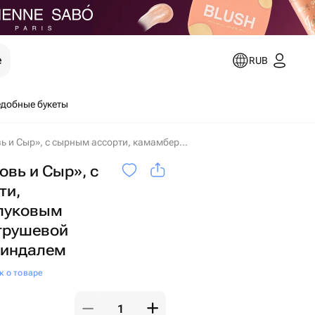
е
RUB
добные букеты
Подарок «Любовь и Сыр», с сырным ассорти, камамбером, луковым конфитюром, грушевой мостардой и миндалем в Самаре
вь и Сыр», с
ти,
луковым
грушевой
миндалем
к о товаре