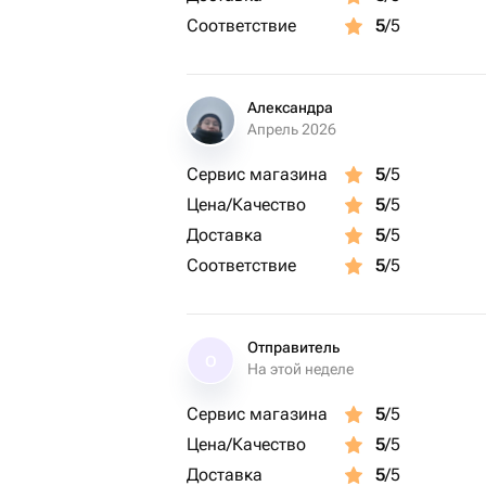
• Для ценителей вкусных вечеров до
Соответствие
5
/5
• Для романтиков, которые любят уд
Создайте незабываемый вечер вмест
Александра
сближает.
Апрель 2026
Сервис магазина
5
/5
Цена/Качество
5
/5
Доставка
5
/5
Соответствие
5
/5
Отправитель
О
На этой неделе
Сервис магазина
5
/5
Цена/Качество
5
/5
Доставка
5
/5