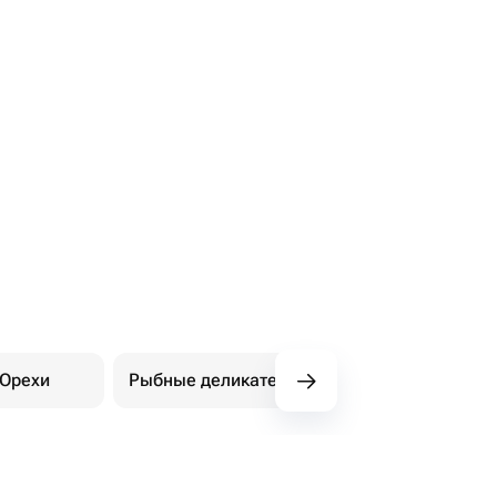
Орехи
Рыбные деликатесы
Мясные деликате