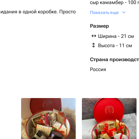
сыр камамбер - 100 
сыр маасдам - 30 гр.
видания в одной коробке. Просто
Показать еще
орехи миндаль - 50 г
коробка шляпная с н
Размер
конфитюр красный лу
Ширина - 21 см
нож-вилка для сыра -
е)
Высота - 11 см
мостарда грушевая - 
ассорти сыров в коро
Страна производс
Россия
 сочетания
у любимого вина🍾
не вещи