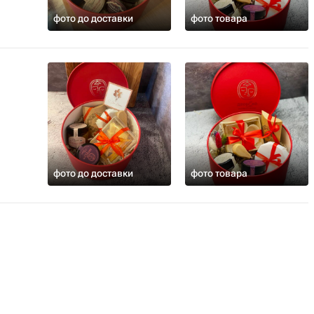
ма
фото до доставки
фото товара
ивлять
е с «ДвоеКо». Вкус, который
фото до доставки
фото товара