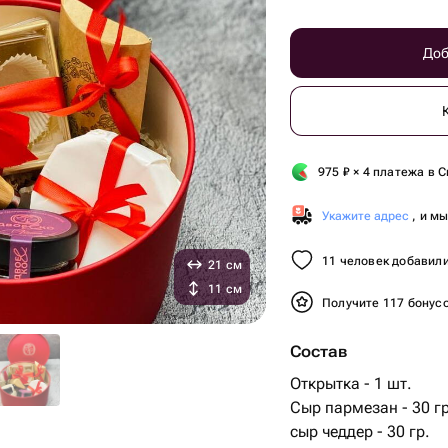
Доб
975
₽
× 4 платежа в С
Укажите адрес
, и м
11 человек добавили
21 см
11 см
Получите 117 бонус
Состав
Открытка - 1 шт.
Сыр пармезан - 30 гр
сыр чеддер - 30 гр.