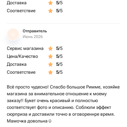
Доставка
5
/5
Соответствие
5
/5
Отправитель
О
Июнь 2026
Сервис магазина
5
/5
Цена/Качество
5
/5
Доставка
5
/5
Соответствие
5
/5
Всё просто чудесно! Спасбо большое Римме, хозяйке
магазина за внимательное отношение к моему
заказу!! Букет очень красивый и полностью
соответствует фото и описанию. Соблюли эффект
сюрприза и доставили точно в оговореннре время.
Мамочка довольна☺️