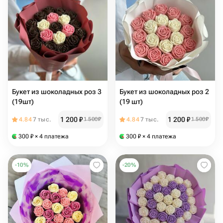
Букет из шоколадных роз 3
Букет из шоколадных роз 2
(19шт)
(19 шт)
1 200
₽
1 200
₽
4.84
7 тыс.
1 500
₽
4.84
7 тыс.
1 500
₽
300
₽
× 4 платежа
300
₽
× 4 платежа
-
10
%
-
20
%