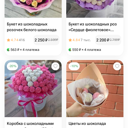
Букет из шоколадных
Букет из шоколадных роз
розочек белого шоколада
«Сердце фиолетовое»
(37шт)
2 250
₽
2 200
₽
4.74
416
2 500
₽
4.84
7 тыс.
2 750
₽
563
₽
× 4 платежа
550
₽
× 4 платежа
-
20
%
-
10
%
Коробка с шоколадными
Цветы из шоколада