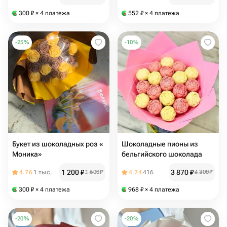
300
₽
× 4 платежа
552
₽
× 4 платежа
-
25
%
-
10
%
Букет из шоколадных роз «
Шоколадные пионы из
Моника»
бельгийского шоколада
1 200
₽
3 870
₽
4.76
1 тыс.
1 600
₽
4.74
416
4 300
₽
300
₽
× 4 платежа
968
₽
× 4 платежа
-
20
%
-
20
%