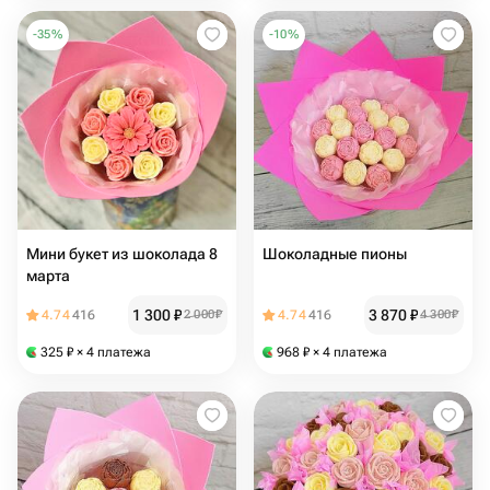
-
35
%
-
10
%
Мини букет из шоколада 8
Шоколадные пионы
марта
1 300
₽
3 870
₽
4.74
416
2 000
₽
4.74
416
4 300
₽
325
₽
× 4 платежа
968
₽
× 4 платежа