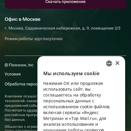
Скачать приложение
Офис в Москве
г. Москва, Садовническая набережная, д. 9, помещение 2/3
Режим работы: круглосуточно
×
© Flowwow, inc
Мы используем сookie
Условия
RUSSIAN
Нажимая ОК или продолжая
Обработка персональных данных
ENGLISH
использовать сайт, вы
UKRAINIAN
соглашаетесь на обработку
Компания осуществляет деятельность в области информационных
персональных данных с
технологий: оказание услуг в сети “Интернет” по размещению
PORTUGUESE
предложений (объявлений) продавцов о реализации товаров.
использованием cookie-файлов,
Посмотреть
сведения о программах
, включенных в реестр
включая сервисы «Яндекс
SPANISH
российских программ для электронных вычислительных машин и
Метрика» и «Top Mail.ru», для
баз данных.
анализа использования и
HUNGARIAN
Общество с ограниченной ответственностью «ФЛАУВАУ»
улучшения работы сервисов.