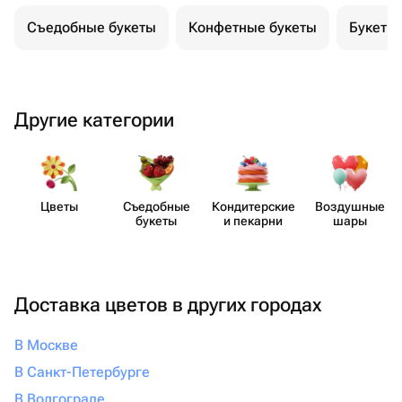
Съедобные букеты
Конфетные букеты
Букеты
Другие категории
Цветы
Съедобные
Кондит​ерские
Воздушные
букеты
и пекарни
шары
Доставка цветов в других городах
В Москве
В Санкт-Петербурге
В Волгограде