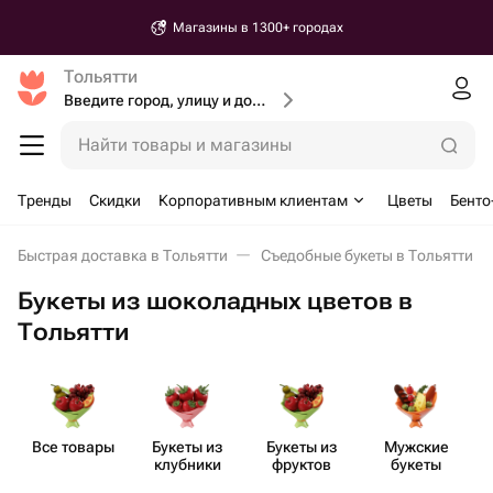
Магазины в 1300+ городах
Тольятти
Введите город, улицу и дом доставки
Найти товары и магазины
Тренды
Скидки
Корпоративным клиентам
Цветы
Бенто
Быстрая доставка в Тольятти
Съедобные букеты в Тольятти
Букеты из шоколадных цветов в
Тольятти
Все товары
Букеты из
Букеты из
Мужские
клубники
фруктов
букеты
ш