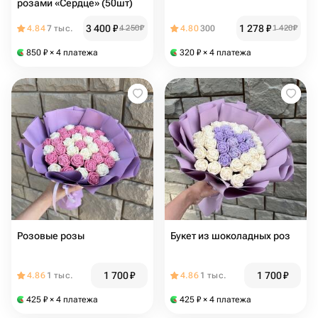
розами «Сердце» (50шт)
3 400
₽
1 278
₽
4.84
7 тыс.
4 250
₽
4.80
300
1 420
₽
850
₽
× 4 платежа
320
₽
× 4 платежа
Розовые розы
Букет из шоколадных роз
1 700
₽
1 700
₽
4.86
1 тыс.
4.86
1 тыс.
425
₽
× 4 платежа
425
₽
× 4 платежа