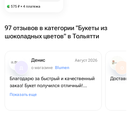
575
₽
× 4 платежа
97 отзывов в категории "Букеты из
шоколадных цветов" в Тольятти
Денис
Август 2026
о магазине
Blumen
Д
О
Благодарю за быстрый и качественный
Доставил
заказ! Букет получился отличный!
Именинница в восторге! 😎
Показать еще