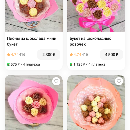
Пионы из шоколада мини
Букет из шоколадных
букет
розочек
2 300
₽
4 500
₽
4.74
416
4.74
416
575
₽
× 4 платежа
1 125
₽
× 4 платежа