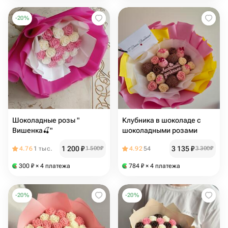
-
20
%
Шоколадные розы "
Клубника в шоколаде с
Вишенка🍒"
шоколадными розами
1 200
₽
3 135
₽
4.76
1 тыс.
1 500
₽
4.92
54
3 300
₽
300
₽
× 4 платежа
784
₽
× 4 платежа
-
20
%
-
20
%