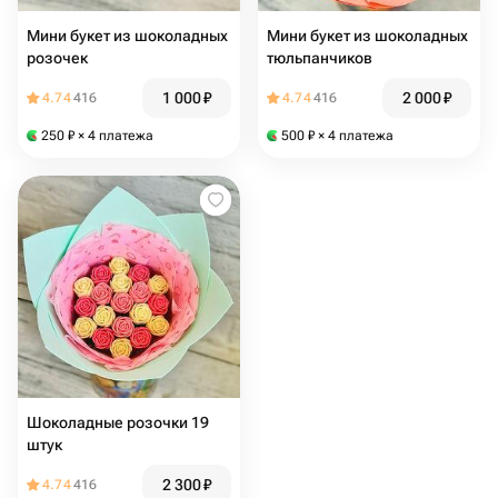
Мини букет из шоколадных
Мини букет из шоколадных
розочек
тюльпанчиков
1 000
₽
2 000
₽
4.74
416
4.74
416
250
₽
× 4 платежа
500
₽
× 4 платежа
Шоколадные розочки 19
штук
2 300
₽
4.74
416