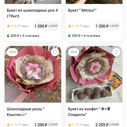
Букет из шоколадных роз 4
Букет " Мята🌿"
(19шт)
1 200
₽
1 200
₽
4.84
7 тыс.
1 500
₽
4.76
1 тыс.
1 500
₽
300
₽
× 4 платежа
300
₽
× 4 платежа
-
20
%
-
25
%
Шоколадные розы "
Букет из конфет " 🍓+🍫
Каштан🌰"
Сладость"
1 200
₽
2 205
₽
4.76
1 тыс.
1 500
₽
4.76
1 тыс.
2 940
₽