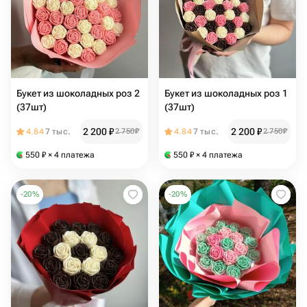
Букет из шоколадных роз 2
Букет из шоколадных роз 1
(37шт)
(37шт)
2 200
₽
2 200
₽
4.84
7 тыс.
2 750
₽
4.84
7 тыс.
2 750
₽
550
₽
× 4 платежа
550
₽
× 4 платежа
-
20
%
-
20
%