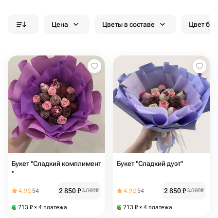
Цена
Цветы в составе
Цвет бук
Букет "Сладкий комплимент
Букет "Сладкий дуэт"
"
2 850
₽
2 850
₽
4.92
54
3 000
₽
4.92
54
3 000
₽
713
₽
× 4 платежа
713
₽
× 4 платежа