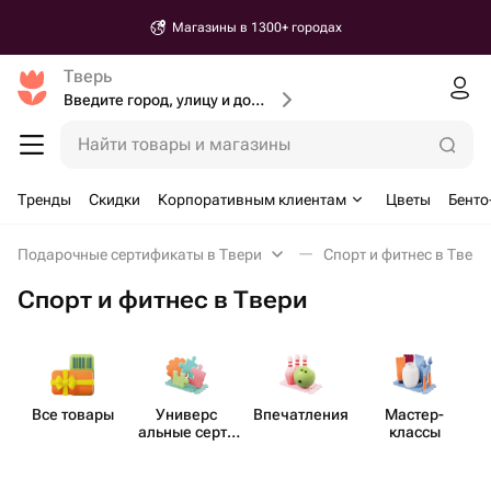
Магазины в 1300+ городах
Тверь
Введите город, улицу и дом доставки
Найти товары и магазины
Тренды
Скидки
Корпоративным клиентам
Цветы
Бенто
Подарочные сертификаты в Твери
Спорт и фитнес в Твери
Спорт и фитнес в Твери
Все товары
Универс​
Впеча​тления
Мастер-​
Сп
альные серти​
классы
фикаты