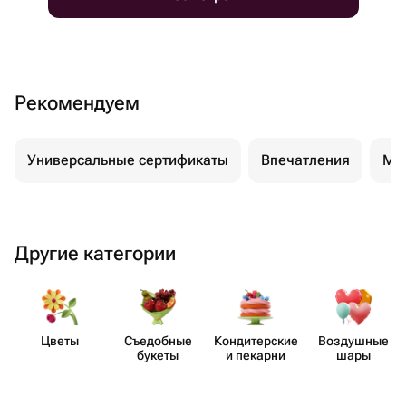
Рекомендуем
Универсальные сертификаты
Впечатления
Ма
Другие категории
Цветы
Съедобные
Кондит​ерские
Воздушные
букеты
и пекарни
шары