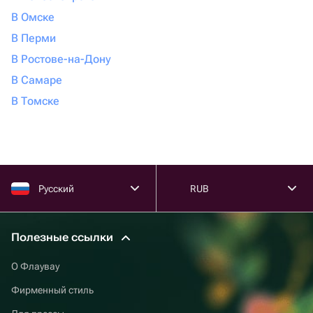
В Омске
В Перми
В Ростове-на-Дону
В Самаре
В Томске
Русский
RUB
Полезные ссылки
О Флаувау
Фирменный стиль