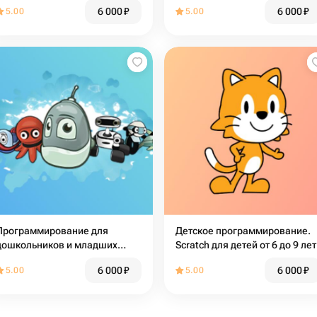
Lua для детей
6 000
₽
6 000
₽
5.00
5.00
Программирование для
Детское программирование.
дошкольников и младших
Scratch для детей от 6 до 9 лет
школьников
6 000
₽
6 000
₽
5.00
5.00