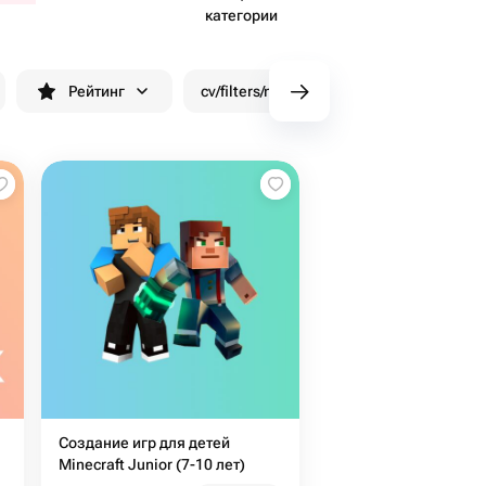
категории
Рейтинг
cv/filters/name_fast_delivery
Скид
Создание игр для детей
Minecraft Junior (7-10 лет)