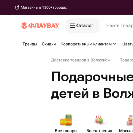
Магазины в 1300+ городах
Каталог
Найти това
Тренды
Скидки
Корпоративным клиентам
Цвет
Доставка товаров в Волжском
Подаро
Подарочные
детей в Во
Все товары
Впеча​тления
Массаж