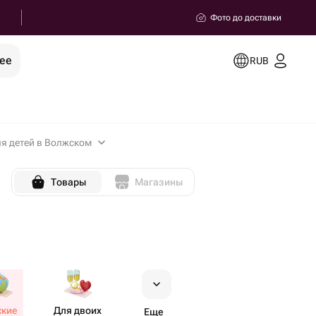
Фото до доставки
ее
RUB
я детей в Волжском
Товары
Магазины
ские
Для двоих
Еще