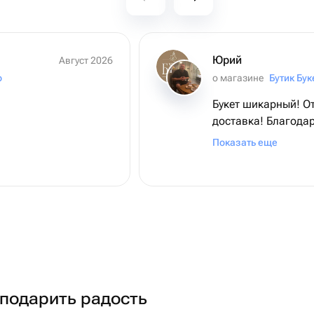
Юрий
Август 2026
o
о магазине
Бутик Бук
Букет шикарный! О
доставка! Благодар
букет, - именинниц
Показать еще
подарить радость