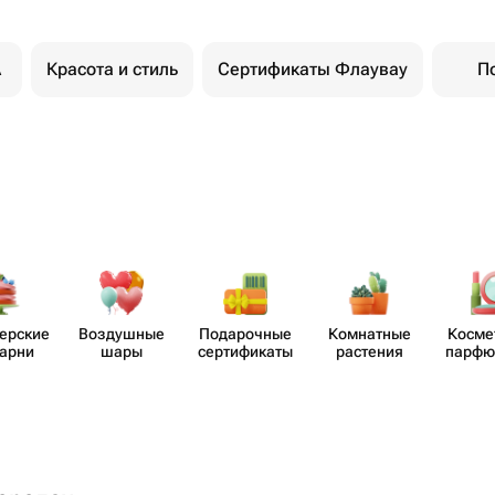
A
Красота и стиль
Сертификаты Флаувау
П
​ерские
Воздушные
Пода​рочные
Комнатные
Косме
карни
шары
серти​фикаты
растения
парф​