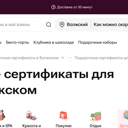
Доставка от 30 минут
ры и магазины
Волжский
Как можно скор
ы
Бенто-торты
Клубника в шоколаде
Подарочные наборы
чные сертификаты в Волжском
Подарочные сертификаты дл
 сертификаты для
лжском
 и SPA
Красота и
Покупки
Отдых
Дет