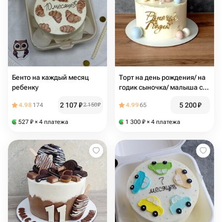
Бенто на каждый месяц
Торт на день рождения/ на
ребенку
годик сыночка/ малыша с
мишкой и шарами
2 107
₽
5 200
₽
4.98
174
2 150
₽
4.99
65
527
₽
× 4 платежа
1 300
₽
× 4 платежа