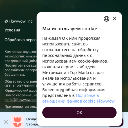
×
© Flowwow, inc
Мы используем сookie
RUSSIAN
Условия
Нажимая ОК или продолжая
ENGLISH
Обработка персональных данных
использовать сайт, вы
UKRAINIAN
соглашаетесь на обработку
Компания осуществляет деятельность в области информационных
персональных данных с
технологий: оказание услуг в сети “Интернет” по размещению
PORTUGUESE
использованием cookie-файлов,
предложений (объявлений) продавцов о реализации товаров.
Посмотреть
сведения о программах
, включенных в реестр
включая сервисы «Яндекс
SPANISH
российских программ для электронных вычислительных машин и
Метрика» и «Top Mail.ru», для
баз данных.
анализа использования и
HUNGARIAN
Общество с ограниченной ответственностью «ФЛАУВАУ»
улучшения работы сервисов.
ОГРН 1207700263198, ИНН 9702020445
ITALIAN
Более подробная информация
Юридический адрес: г. Москва, вн.тер. г. Муниципальный округ
представлена в
Политике в
Замоскворечье, наб. Садовническая, д. 9, помещ. 2/3.
FRENCH
hello@flowwow.com
8 800 555-16-15
отношении файлов cookie Flowwow
Применяются
рекомендательные технологии
TURKISH
OK
GERMAN
Скидка до 10% на первый заказ!
Открыть
Забирайте промокод в приложении!
POLISH