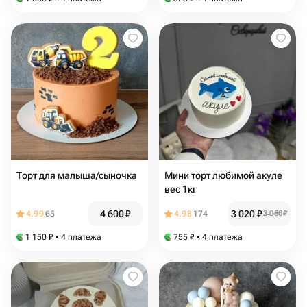
Торт для малыша/сыночка
Мини торт любимой акуле
вес 1кг
4 600
₽
3 020
₽
4.99
65
4.98
174
3 050
₽
1 150
₽
× 4 платежа
755
₽
× 4 платежа