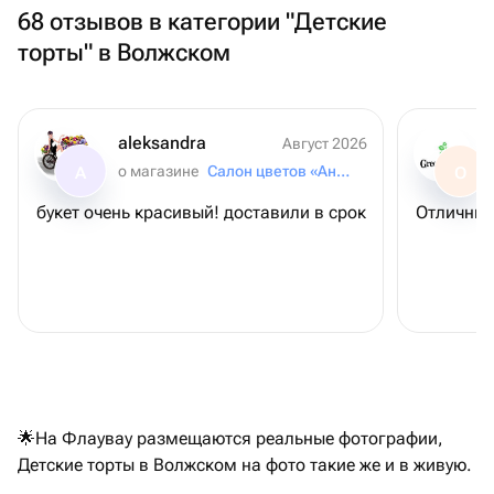
68 отзывов в категории "Детские
торты" в Волжском
aleksandra
Август 2026
о магазине
Салон цветов «Анютины Глазки»
A
О
букет очень красивый! доставили в срок
Отличный
🌟На Флаувау размещаются реальные фотографии,
Детские торты в Волжском на фото такие же и в живую.