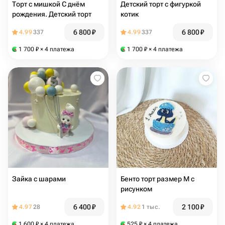
Торт с мишкой С днём
Детский торт с фигуркой
рождения. Детский торт
котик
6 800
₽
6 800
₽
4.99
337
4.99
337
1 700
₽
× 4 платежа
1 700
₽
× 4 платежа
Зайка с шарами
Бенто торт размер М с
рисунком
6 400
₽
2 100
₽
4.97
28
4.92
1 тыс.
1 600
₽
× 4 платежа
525
₽
× 4 платежа