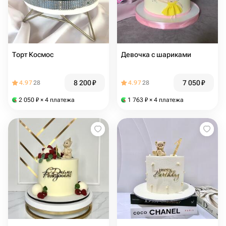
Торт Космос
Девочка с шариками
8 200
₽
7 050
₽
4.97
28
4.97
28
2 050
₽
× 4 платежа
1 763
₽
× 4 платежа