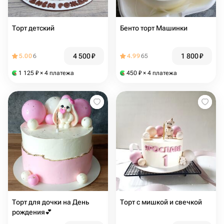
Торт детский
Бенто торт Машинки
4 500
₽
1 800
₽
5.00
6
4.99
65
1 125
₽
× 4 платежа
450
₽
× 4 платежа
Торт для дочки на День
Торт с мишкой и свечкой
рождения💕