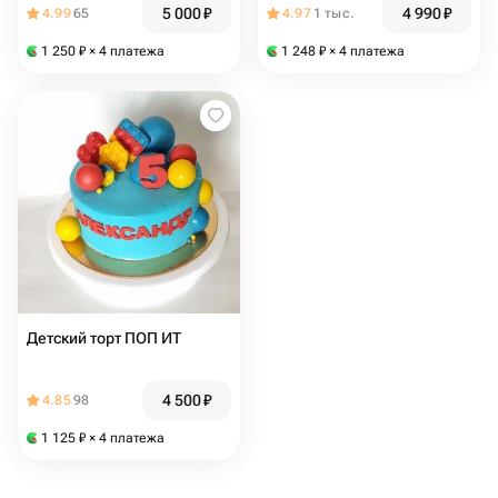
5 000
₽
4 990
₽
4.99
65
4.97
1 тыс.
1 250
₽
× 4 платежа
1 248
₽
× 4 платежа
Детский торт ПОП ИТ
4 500
₽
4.85
98
1 125
₽
× 4 платежа