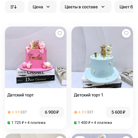
Цена
Цветы в составе
Цвет бук
Детский торт
Детский торт 1
6 900
₽
5 600
₽
4.99
337
4.99
337
1 725
₽
× 4 платежа
1 400
₽
× 4 платежа