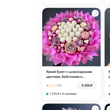
Яркий букет с шоколадными
цветами, бабочками и
сердечками и воздушными
5 500
₽
4.91
356
конфетами Рафаэлло в
пышной упаковке
1 375
₽
× 4 платежа
-