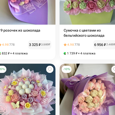
19 розочек из шоколада
Сумочка с цветами из
бельгийского шоколада
3 325
₽
6 956
₽
4.98
778
3 500
₽
4.98
778
7 400
832
₽
× 4 платежа
1 739
₽
× 4 платежа
20
%
-
10
%