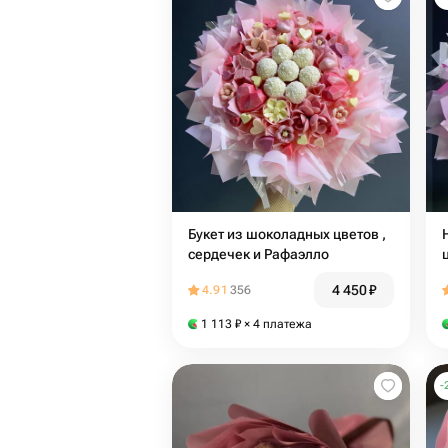
Букет из шоколадных цветов ,
сердечек и Рафаэлло
4 450
₽
4.91
356
1 113
₽
× 4 платежа
-