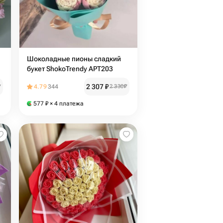
Шоколадные пионы сладкий
букет ShokoTrendy АРТ203
2 307
₽
₽
4.79
344
2 330
₽
577
₽
× 4 платежа