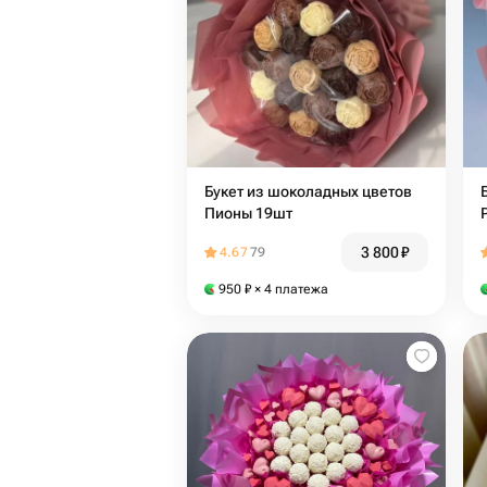
Букет из шоколадных цветов
Пионы 19шт
3 800
₽
4.67
79
950
₽
× 4 платежа