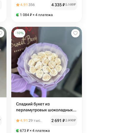
4 335
₽
4.91
356
5 100
₽
1 084
₽
× 4 платежа
-
10
%
Сладкий букет из
перламутровых шоколадных
роз
2 691
₽
₽
4.91
29 тыс.
2 990
₽
673
₽
× 4 платежа