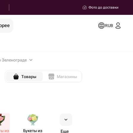
Фото до доставки
орее
RUB
в Зеленограде
Товары
Магазины
ты из
Букеты из
Еще