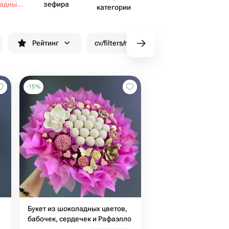
ладных
зефира
категории
тов
Рейтинг
cv/filters/name_fast_delivery
Скид
-
15
%
Букет из шоколадных цветов,
бабочек, сердечек и Рафаэлло