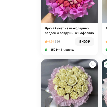
Яркий букет из шоколадных
сердец и воздушных Рафаэлло
5 400
₽
4.91
356
1 350
₽
× 4 платежа
-