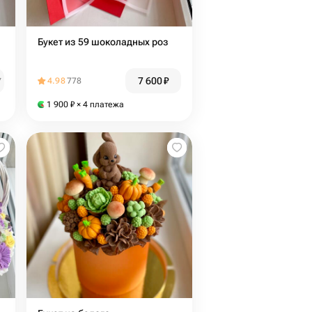
Букет из 59 шоколадных роз
7 600
₽
₽
4.98
778
1 900
₽
× 4 платежа