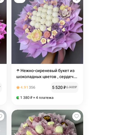
☂️ Нежно-сиреневый букет из
шоколадных цветов , сердечек
и воздушных Рафаэлло
5 520
₽
₽
4.91
356
6 900
₽
1 380
₽
× 4 платежа