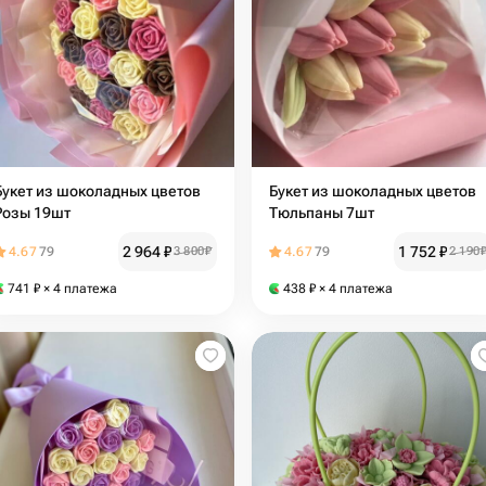
Букет из шоколадных цветов
Букет из шоколадных цветов
Розы 19шт
Тюльпаны 7шт
2 964
₽
1 752
₽
4.67
79
3 800
₽
4.67
79
2 190
741
₽
× 4 платежа
438
₽
× 4 платежа