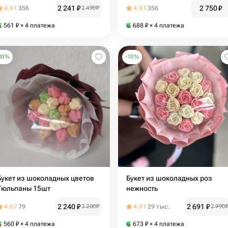
и сердечек в стаканчике
стаканчике
2 241
₽
2 750
₽
4.91
356
2 490
₽
4.91
356
561
₽
× 4 платежа
688
₽
× 4 платежа
30
%
-
10
%
Букет из шоколадных цветов
Букет из шоколадных роз
Тюльпаны 15шт
нежность
2 240
₽
2 691
₽
4.67
79
3 200
₽
4.91
29 тыс.
2 990
560
₽
× 4 платежа
673
₽
× 4 платежа