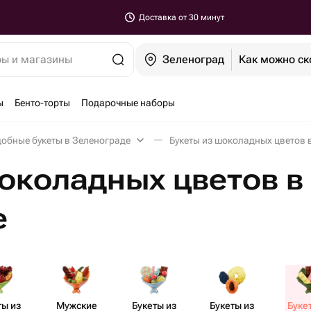
Доставка от 30 минут
ры и магазины
Зеленоград
Как можно ск
ы
Бенто-торты
Подарочные наборы
обные букеты в Зеленограде
Букеты из шоколадных цветов 
околадных цветов в
е
ты из
Мужские
Букеты из
Букеты из
Буке