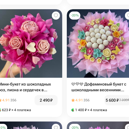
-
20
%
Мини-букет из шоколадных
🩷💛🩵 Дофаминовый букет с
роз, пиона и сердечек в
шоколадными весенними
стаканчике
цветами, бабочками и
2 490
₽
5 600
₽
4.91
356
4.91
356
7 000
воздушными Рафаэлло
623
₽
× 4 платежа
1 400
₽
× 4 платежа
10
%
-
20
%