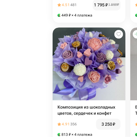
1 795
₽
4.51
481
1 850
₽
449
₽
× 4 платежа
-
Композиция из шоколадных
цветов, сердечек и конфет
3 250
₽
4.91
356
813
₽
× 4 платежа