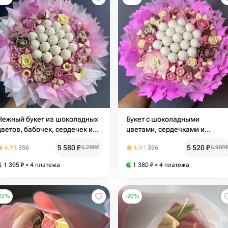
Нежный букет из шоколадных
Букет с шоколадными
цветов, бабочек, сердечек и
цветами, сердечками и
воздушных Рафаэлло
Рафаэлло
5 580
₽
5 520
₽
4.91
356
6 200
₽
4.91
356
6 900
1 395
₽
× 4 платежа
1 380
₽
× 4 платежа
22
%
-
20
%