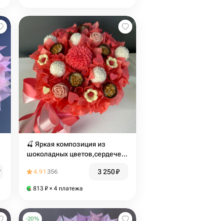
🍒 Яркая композиция из
шоколадных цветов,сердечек
и конфет в коробке
3 250
₽
₽
4.91
356
813
₽
× 4 платежа
-
20
%