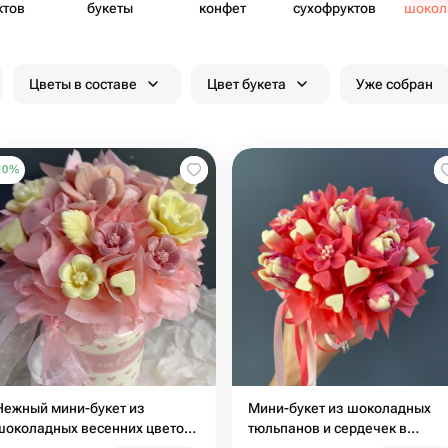
ктов
букеты
конфет
сухоф​руктов
шоко​
цве
Цветы в составе
Цвет букета
Уже собран
10
%
Нежный мини-букет из
Мини-букет из шоколадных
шоколадных весенних цветов
тюльпанов и сердечек в