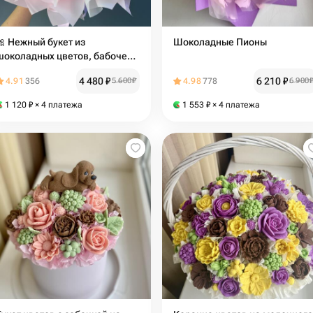
🎀 Нежный букет из
Шоколадные Пионы
шоколадных цветов, бабочек и
воздушных Рафаэлло
4 480
₽
6 210
₽
4.91
356
5 600
₽
4.98
778
6 900
1 120
₽
× 4 платежа
1 553
₽
× 4 платежа