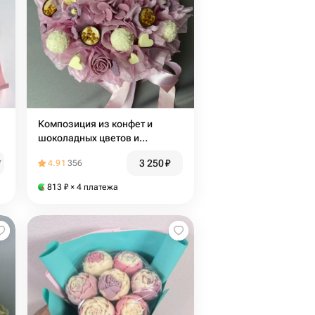
Композиция из конфет и
шоколадных цветов и
сердечек в коробке
3 250
₽
₽
4.91
356
813
₽
× 4 платежа