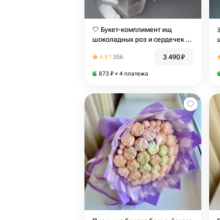
🤍 Букет-комплимент ищ
шоколадных роз и сердечек в
коробке
3 490
₽
4.91
356
873
₽
× 4 платежа