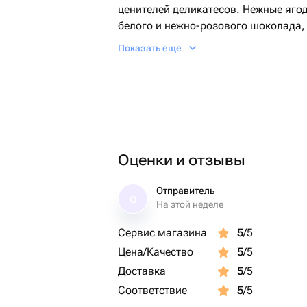
ценителей деликатесов. Нежные яго
белого и нежно-розового шоколада
горизонтальными полосками, созда
Показать еще
десертного шедевра венчают крошк
добавляя легкую кислинку и природ
десерт станет ярким украшением лю
незабываемые вкусовые впечатлени
Оценки и отзывы
Отправитель
О
На этой неделе
Сервис магазина
5
/5
Цена/Качество
5
/5
Доставка
5
/5
Соответствие
5
/5