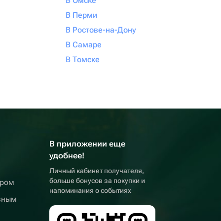
В Омске
В Перми
В Ростове-на-Дону
В Самаре
В Томске
В приложении еще
удобнее!
Личный кабинет получателя,
больше бонусов за покупки и
ером
напоминания о событиях
вным