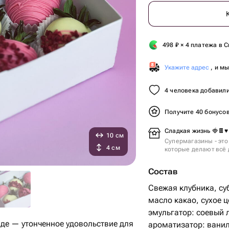
498
₽
× 4 платежа в С
Укажите адрес
, и м
4 человека добавили
Получите 40 бонусо
Сладкая жизнь 🍓🍫♥️
10 см
Супермагазины - это
4 см
которые делают всё 
Состав
Свежая клубника, с
масло какао, сухое ц
эмульгатор: соевый 
де — утонченное удовольствие для
ароматизатор: ванил