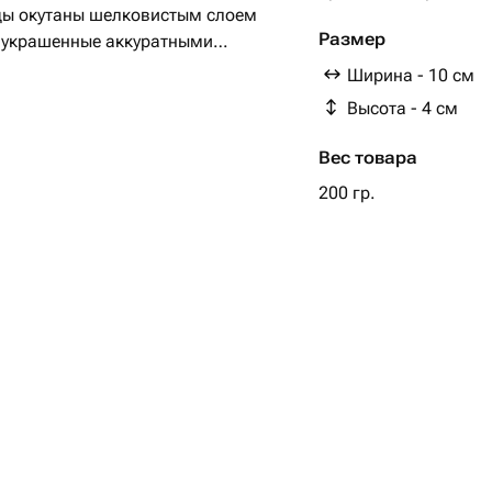
ды окутаны шелковистым слоем
Размер
, украшенные аккуратными
ющими стильный дизайн. Верхушку
Ширина - 10 см
и сублимированной малины,
Высота - 4 см
ную свежесть. Этот изысканный
бого праздничного стола и подарит
Вес товара
я.
200 гр.