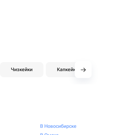
Чизкейки
Капкейки
Десерты на зака
В Новосибирске