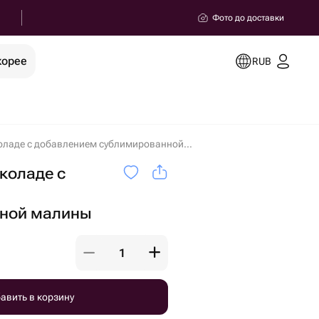
Фото до доставки
корее
RUB
Клубника в шоколаде с добавлением сублимированной малины в Архангельске
коладе с
ной малины
авить в корзину