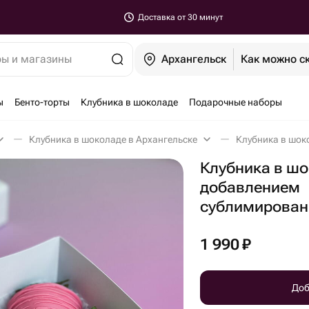
Доставка от 30 минут
ры и магазины
Архангельск
Как можно с
ы
Бенто-торты
Клубника в шоколаде
Подарочные наборы
Клубника в шоколаде в Архангельске
Клубника в шо
добавлением
сублимирован
1 990
₽
Доб