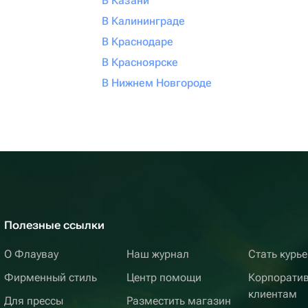
В Казани
В Калининграде
В Краснодаре
В Красноярске
В Нижнем Новгороде
Полезные ссылки
О Флаувау
Наш журнал
Стать курь
Фирменный стиль
Центр помощи
Корпорати
клиентам
Для прессы
Разместить магазин