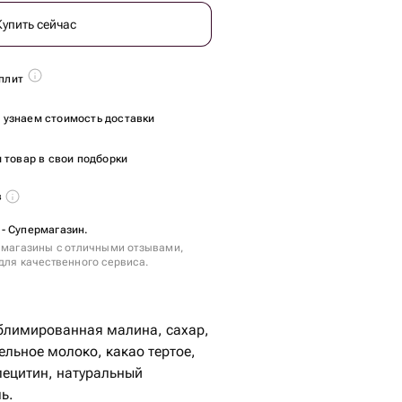
Купить сейчас
плит
ы узнаем стоимость доставки
 товар в свои подборки
в
 - Супермагазин.
 магазины с отличными отзывами,
для качественного сервиса.
ублимированная малина, сахар,
ельное молоко, какао тертое,
лецитин, натуральный
ь.