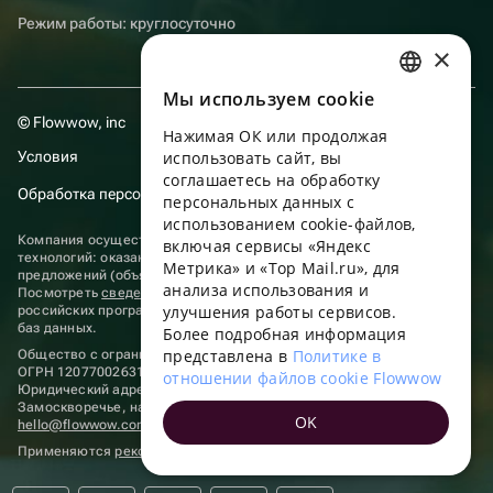
Режим работы: круглосуточно
×
Мы используем сookie
RUSSIAN
© Flowwow, inc
Нажимая ОК или продолжая
ENGLISH
Условия
использовать сайт, вы
UKRAINIAN
соглашаетесь на обработку
Обработка персональных данных
персональных данных с
PORTUGUESE
использованием cookie-файлов,
Компания осуществляет деятельность в области информационных
включая сервисы «Яндекс
SPANISH
технологий: оказание услуг в сети “Интернет” по размещению
Метрика» и «Top Mail.ru», для
предложений (объявлений) продавцов о реализации товаров.
анализа использования и
HUNGARIAN
Посмотреть
сведения о программах
, включенных в реестр
улучшения работы сервисов.
российских программ для электронных вычислительных машин и
ITALIAN
баз данных.
Более подробная информация
представлена в
Политике в
Общество с ограниченной ответственностью «ФЛАУВАУ»
FRENCH
ОГРН 1207700263198, ИНН 9702020445
отношении файлов cookie Flowwow
Юридический адрес: г. Москва, вн.тер. г. Муниципальный округ
TURKISH
Замоскворечье, наб. Садовническая, д. 9, помещ. 2/3.
OK
hello@flowwow.com
8 800 555-16-15
GERMAN
Применяются
рекомендательные технологии
POLISH