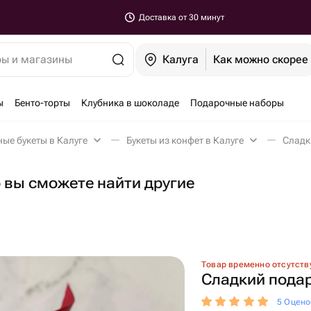
Доставка от 30 минут
ры и магазины
Калуга
Как можно скорее
ы
Бенто-торты
Клубника в шоколаде
Подарочные наборы
ые букеты в Калуге
Букеты из конфет в Калуге
Сладк
о вы сможете найти другие
Товар временно отсутств
Сладкий пода
5 Оцено