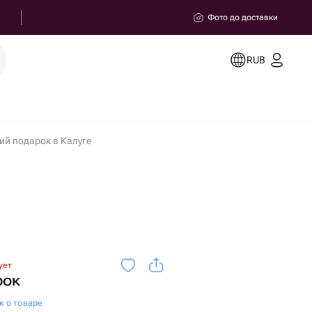
Фото до доставки
RUB
ий подарок в Калуге
ует
рок
к о товаре