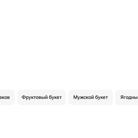
аков
Фруктовый букет
Мужской букет
Ягодны