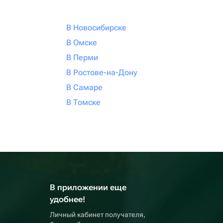
В Новосибирске
В Омске
В Перми
В Ростове-на-Дону
В Самаре
В Томске
В приложении еще
удобнее!
Личный кабинет получателя,