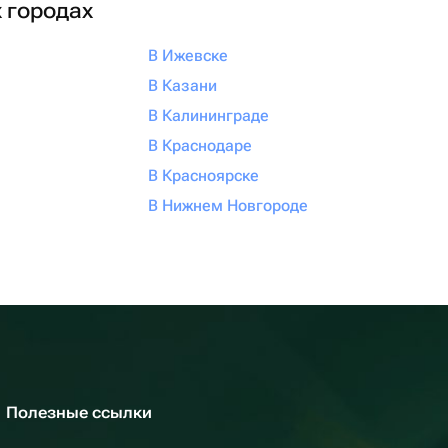
х городах
В Ижевске
В Казани
В Калининграде
В Краснодаре
В Красноярске
В Нижнем Новгороде
Полезные ссылки