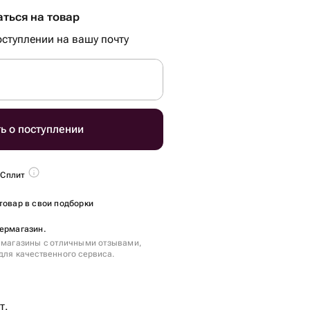
ться на товар
ступлении на вашу почту
ь о поступлении
 Сплит
товар в свои подборки
пермагазин.
 магазины с отличными отзывами,
для качественного сервиса.
т.