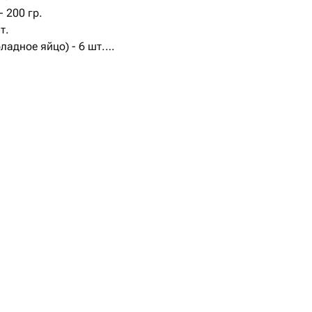
- 200 гр.
т.
ладное яйцо) - 6 шт.
р - 500 гр.