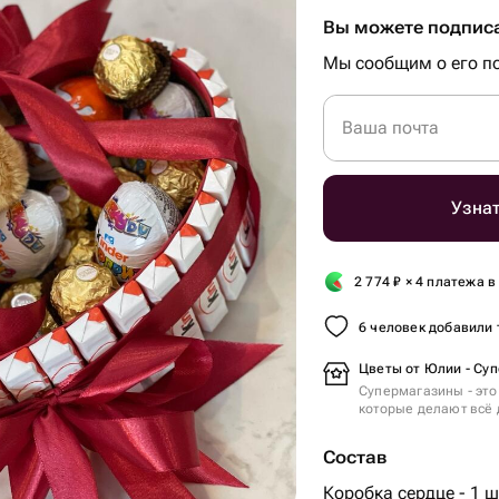
Вы можете подписа
Мы сообщим о его по
Ваша почта
Узнат
2 774
₽
× 4 платежа в
6 человек добавили 
Цветы от Юлии - Су
Супермагазины - это
которые делают всё 
Состав
Коробка сердце - 1 ш