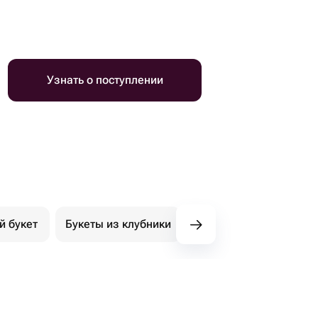
Узнать о поступлении
й букет
Букеты из клубники
Букет из конфет
К