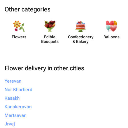
Other categories
Flowers
Edible
Confect​ionery
Balloons
Bouquets
& Bakery
Flower delivery in other cities
Yerevan
Nor Kharberd
Kasakh
Kanakeravan
Mertsavan
Jrvej