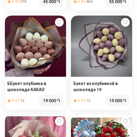
45 000
֏
55 000
֏
4.96
276
4.95
464
ББукет клубника в
Букет из клубникой в
шоколаде КАКАО
шоколаде 19
19 000
֏
19 000
֏
4.92
12
4.92
12