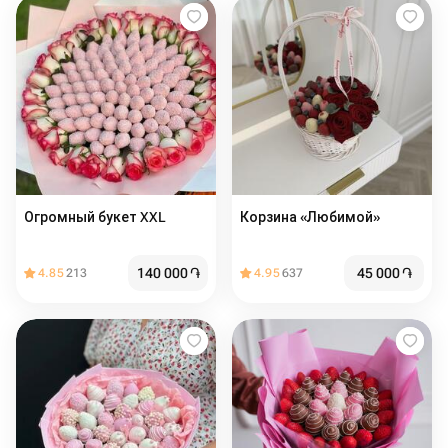
Огромный букет XXL
Корзина «Любимой»
140 000
֏
45 000
֏
4.85
213
4.95
637