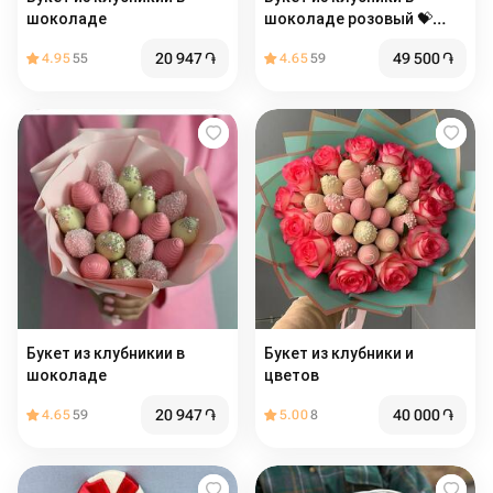
шоколаде
шоколаде розовый 💝️
недорогой
20 947
֏
49 500
֏
4.95
55
4.65
59
Букет из клубникии в
Букет из клубники и
шоколаде
цветов
20 947
֏
40 000
֏
4.65
59
5.00
8