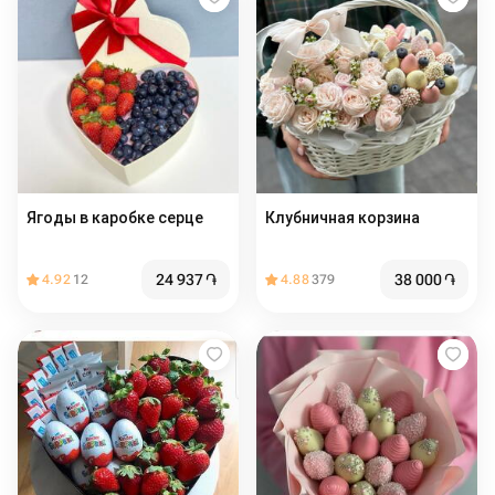
Ягоды в каробке серце
Клубничная корзина
24 937
֏
38 000
֏
4.92
12
4.88
379