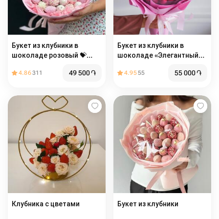
Букет из клубники в
Букет из клубники в
шоколаде розовый 💝️
шоколаде «Элегантный» в
недорогой
размере L
49 500
֏
55 000
֏
4.86
311
4.95
55
Клубника с цветами
Букет из клубники