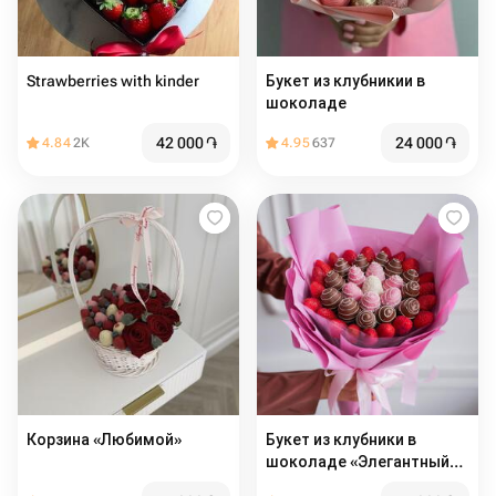
Strawberries with kinder
Букет из клубникии в
шоколаде
42 000
֏
24 000
֏
4.84
2K
4.95
637
Корзина «Любимой»
Букет из клубники в
шоколаде «Элегантный» в
размере L