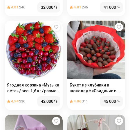
32 000
֏
41 000
֏
4.81
246
4.81
246
Ягодная корзина «Музыка
Букет из клубники в
лета» / вес: 1,6 кг / размер
шоколаде «Свидание в
с упаковкой: 25*25*44 /
Париже»
42 000
֏
45 000
֏
4.94
236
4.86
311
подарочная корзина /
корзина ягод / подарок