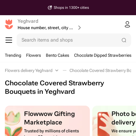
Shops in 1300+ cities
Yeghvard
House number, street, city or postcode
Search items and shops
Trending
Flowers
Bento Cakes
Chocolate Dipped Strawberries
Flowers delivery Yeghvard
Chocolate Covered Strawberry Bou
Chocolate Covered Strawberry
Bouquets in Yeghvard
Flowwow Gifting
Photo b
Marketplace
delivery
Trusted by millions of clients
We ensure yo