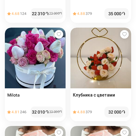
22 310
֏
35 000
֏
4.68
124
23 000
֏
4.88
379
Milota
Клубника с цветами
32 010
֏
32 000
֏
4.81
246
33 000
֏
4.88
379