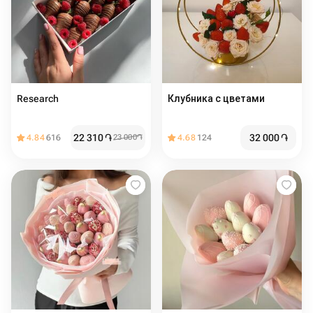
Research
Клубника с цветами
22 310
֏
32 000
֏
4.84
616
23 000
֏
4.68
124