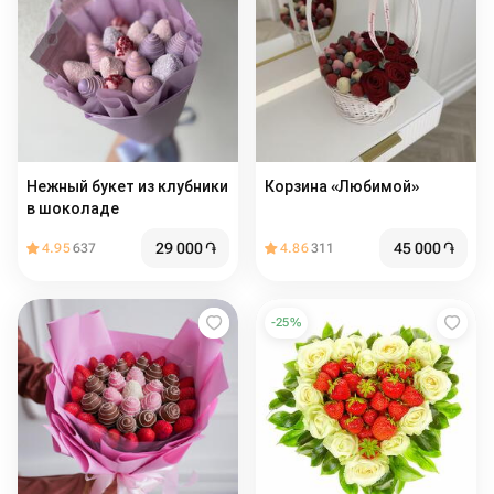
Нежный букет из клубники
Корзина «Любимой»
в шоколаде
29 000
֏
45 000
֏
4.95
637
4.86
311
-
25
%