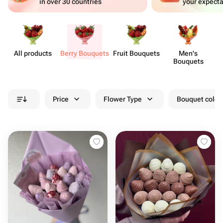
in over 30 countries
your expecta
All products
Berry Bouquets
Fruit Bouquets
Men's
Bouquets
Price
Flower Type
Bouquet colou