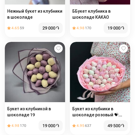
Нежный букет из клубники
ББукет клубника в
в шоколаде
шоколаде КАКАО
29 000
֏
19 000
֏
4.65
59
4.98
170
Букет из клубникой в
Букет из клубники в
шоколаде 19
шоколаде розовый 💝️
недорогой
19 000
֏
49 500
֏
4.98
170
4.95
637