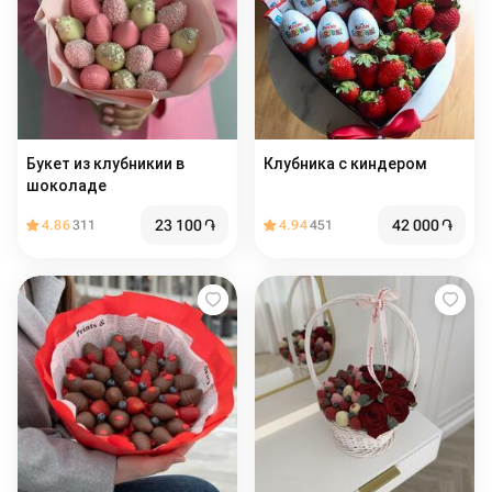
Букет из клубникии в
Клубника с киндером
шоколаде
23 100
֏
42 000
֏
4.86
311
4.94
451