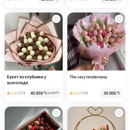
Букет из клубники у
The very tenderness
шоколаде
40 850
֏
30 000
֏
4.85
213
43 000
֏
4.68
124