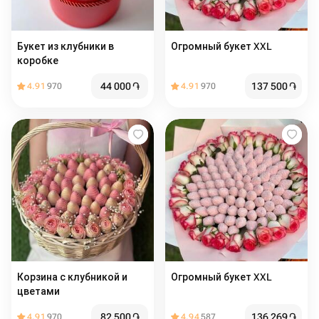
Букет из клубники в
Огромный букет XXL
коробке
44 000
֏
137 500
֏
4.91
970
4.91
970
Корзина с клубникой и
Огромный букет XXL
цветами
82 500
֏
136 269
֏
4.91
970
4.94
587