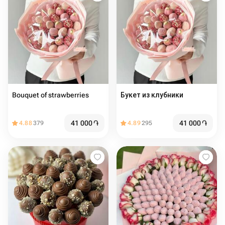
Bouquet of strawberries
Букет из клубники
41 000
֏
41 000
֏
4.88
379
4.89
295