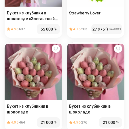
Букет из клубники в
Strawberry Lover
шоколаде «Элегантный» в
размере L
55 000
֏
27 975
֏
4.95
637
4.75
203
37 300
֏
Букет из клубникии в
Букет из клубникии в
шоколаде
шоколаде
21 000
֏
21 000
֏
4.95
464
4.96
276