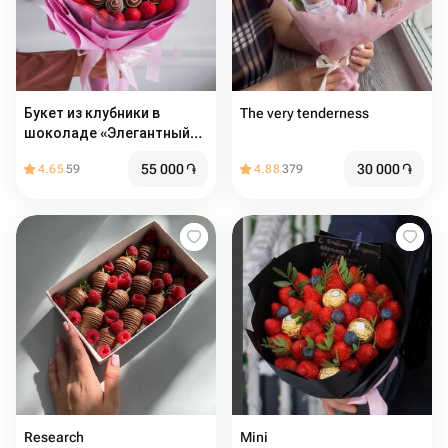
Букет из клубники в
The very tenderness
шоколаде «Элегантный» в
размере L
55 000
֏
30 000
֏
4.65
59
4.88
379
Research
Mini