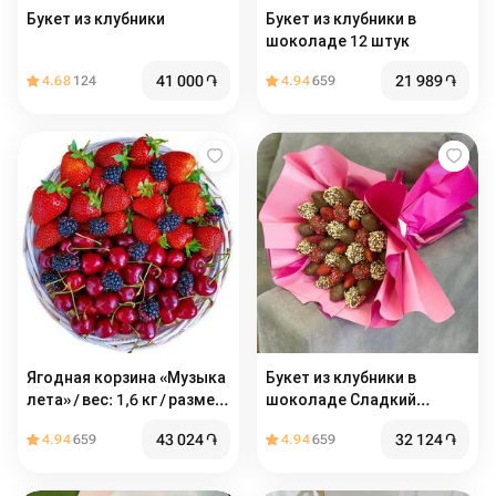
Букет из клубники
Букет из клубники в
шоколаде 12 штук
41 000
֏
21 989
֏
4.68
124
4.94
659
Ягодная корзина «Музыка
Букет из клубники в
лета» / вес: 1,6 кг / размер
шоколаде Сладкий
с упаковкой: 25*25*44 /
сюрприз
43 024
֏
32 124
֏
4.94
659
4.94
659
подарочная корзина /
корзина ягод / подарок