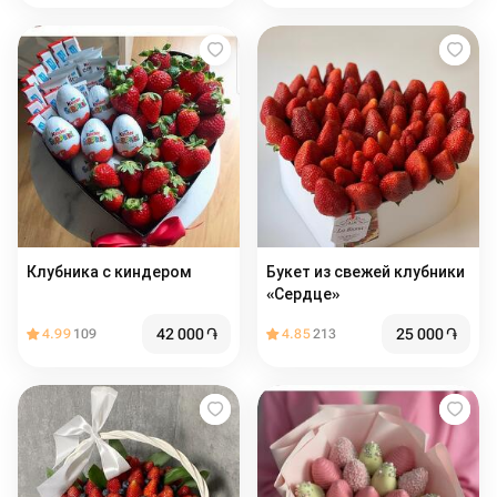
Клубника с киндером
Букет из свежей клубники
«Сердце»
42 000
֏
25 000
֏
4.99
109
4.85
213