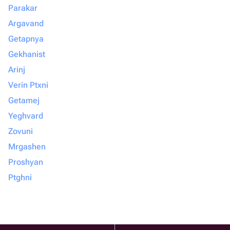
Parakar
Argavand
Getapnya
Gekhanist
Arinj
Verin Ptxni
Getamej
Yeghvard
Zovuni
Mrgashen
Proshyan
Ptghni