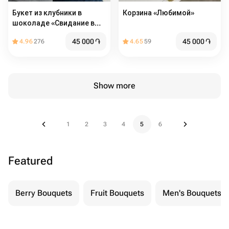
Букет из клубники в
Корзина «Любимой»
шоколаде «Свидание в
Париже»
45 000
֏
45 000
֏
4.96
276
4.65
59
Show more
1
2
3
4
5
6
Featured
Berry Bouquets
Fruit Bouquets
Men's Bouquets