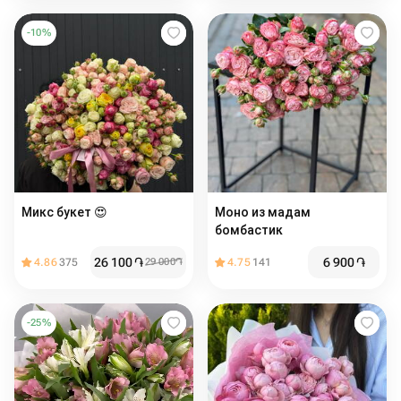
-
10
%
Микс букет 😍
Моно из мадам
бомбастик
26 100
֏
6 900
֏
4.86
375
29 000
֏
4.75
141
-
25
%