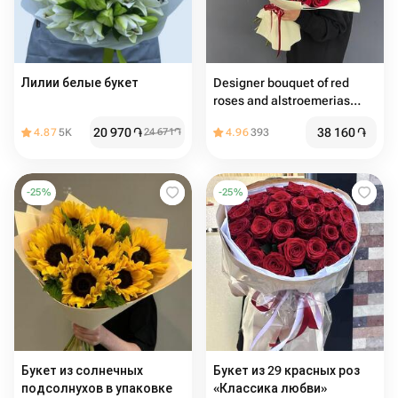
Лилии белые букет
Designer bouquet of red
roses and alstroemerias
"Dance of Love"
20 970
֏
38 160
֏
4.87
5K
24 671
֏
4.96
393
-
25
%
-
25
%
Букет из солнечных
Букет из 29 красных роз
подсолнухов в упаковке
«Классика любви»