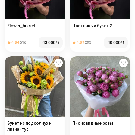
Flower_bucket
Цветочный букет 2
43 000
֏
40 000
֏
4.84
616
4.89
295
Букет из подсолнух и
Пионовидные розы
лизиантус