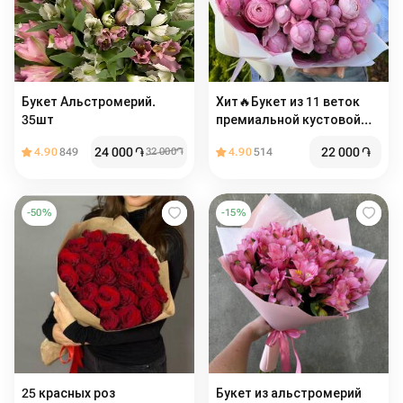
Букет Альстромерий.
Хит🔥Букет из 11 веток
35шт
премиальной кустовой
пион розы silva pink
24 000
֏
22 000
֏
4.90
849
32 000
֏
4.90
514
-
50
%
-
15
%
25 красных роз
Букет из альстромерий