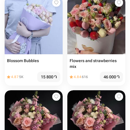
Blossom Bubbles
Flowers and strawberries
mix
15 800
֏
46 000
֏
4.87
5K
4.84
616