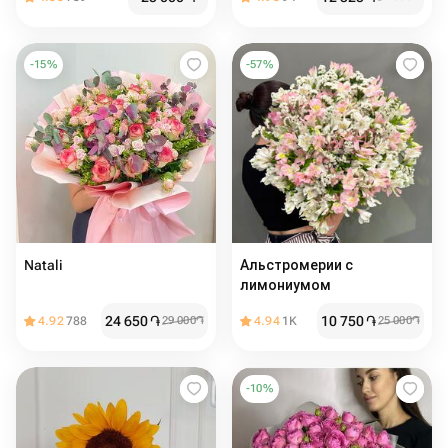
-
15
%
-
57
%
Natali
Альстромерии с
лимониумом
24 650
֏
10 750
֏
4.92
788
29 000
֏
4.94
1K
25 000
֏
-
10
%