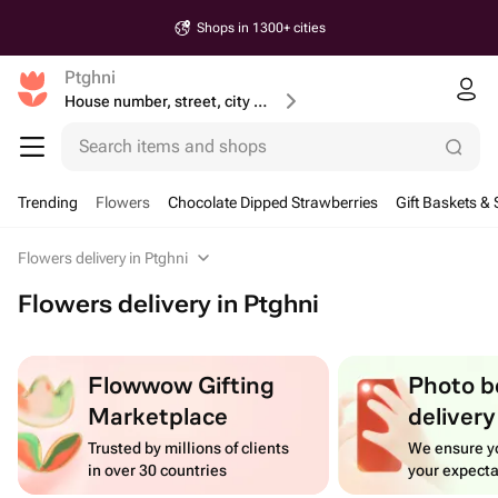
Shops in 1300+ cities
Ptghni
House number, street, city or postcode
Search items and shops
Trending
Flowers
Chocolate Dipped Strawberries
Gift Baskets & 
Flowers delivery in Ptghni
Flowers delivery in Ptghni
Flowwow Gifting
Photo b
Marketplace
delivery
Trusted by millions of clients
We ensure yo
in over 30 countries
your expecta