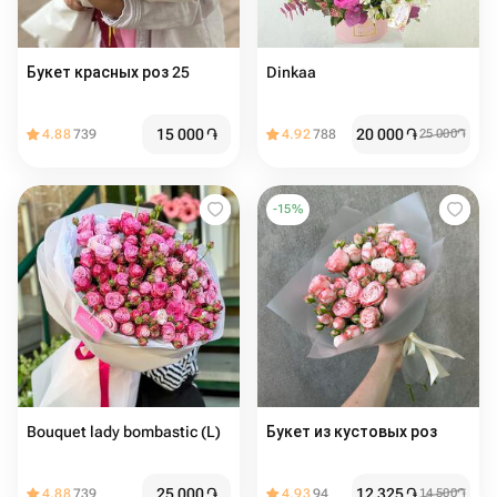
Букет красных роз 25
Dinkaa
15 000
֏
20 000
֏
4.88
739
4.92
788
25 000
֏
-
15
%
Bouquet lady bombastic (L)
Букет из кустовых роз
25 000
֏
12 325
֏
4.88
739
4.93
94
14 500
֏