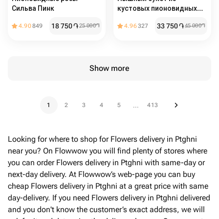
Сильва Пинк
кустовых пионовидных
роз Бомбастик
18 750
֏
33 750
֏
4.90
849
25 000
֏
4.96
327
45 000
֏
Show more
1
2
3
4
5
413
...
Looking for where to shop for Flowers delivery in Ptghni
near you? On Flowwow you will find plenty of stores where
you can order Flowers delivery in Ptghni with same-day or
next-day delivery. At Flowwow’s web-page you can buy
cheap Flowers delivery in Ptghni at a great price with same
day-delivery. If you need Flowers delivery in Ptghni delivered
and you don't know the customer’s exact address, we will