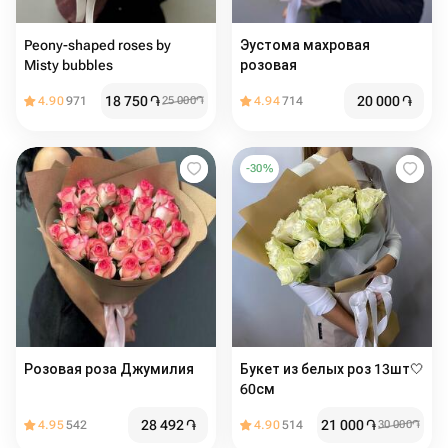
Peony-shaped roses by
Эустома махровая
Misty bubbles
розовая
18 750
֏
20 000
֏
4.90
971
25 000
֏
4.94
714
-
30
%
Розовая роза Джумилия
Букет из белых роз 13шт🤍
60см
28 492
֏
21 000
֏
4.95
542
4.90
514
30 000
֏