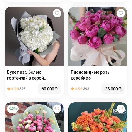
Букет из 5 белых
Пионовидные розы
гортензий в серой
коробке🌷
упаковке
60 000
֏
23 000
֏
4.96
393
4.96
393
-
25
%