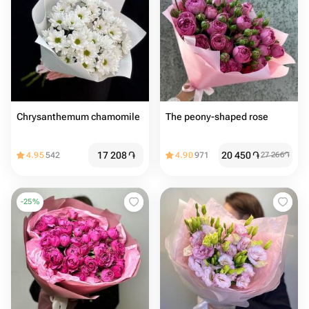
Chrysanthemum chamomile
The peony-shaped rose
17 208
֏
20 450
֏
4.95
542
4.90
971
27 266
֏
-
25
%