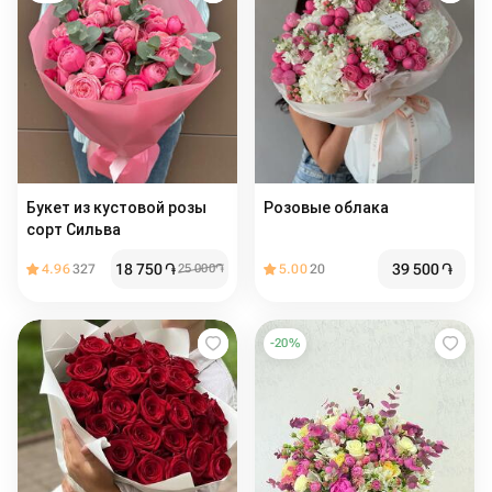
Букет из кустовой розы
Розовые облака
сорт Сильва
18 750
֏
39 500
֏
4.96
327
25 000
֏
5.00
20
-
20
%