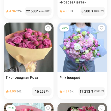
«Розовая вата»
22 500
֏
8 500
֏
4.96
224
45 000
֏
4.93
94
10 000
֏
-
25
%
Пионовидная Роза
Pink bouquet
16 253
֏
17 213
֏
4.95
542
4.87
5K
22 950
֏
-
25
%