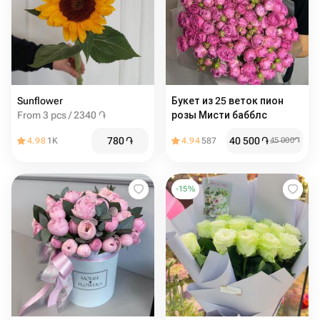
Sunflower
Букет из 25 веток пион
From 3 pcs / 2340 ֏
розы Мисти бабблс
780
֏
40 500
֏
4.98
1K
4.94
587
45 000
֏
-
15
%