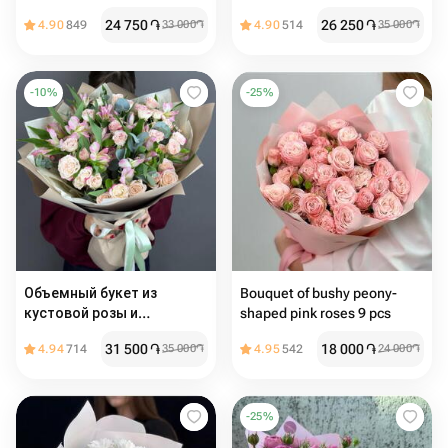
24 750
֏
26 250
֏
4.90
849
33 000
֏
4.90
514
35 000
֏
-
10
%
-
25
%
Объемный букет из
Bouquet of bushy peony-
кустовой розы и
shaped pink roses 9 pcs
альстромерии
31 500
֏
18 000
֏
4.94
714
35 000
֏
4.95
542
24 000
֏
-
25
%