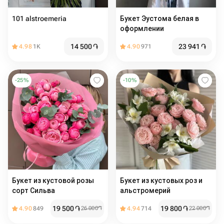
101 alstroemeria
Букет Эустома белая в
оформлении
14 500
֏
23 941
֏
4.98
1K
4.90
971
-
25
%
-
10
%
Букет из кустовой розы
Букет из кустовых роз и
сорт Сильва
альстромерий
19 500
֏
19 800
֏
4.90
849
26 000
֏
4.94
714
22 000
֏