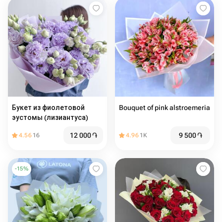
Букет из фиолетовой
Bouquet of pink alstroemeria
эустомы (лизиантуса)
12 000
֏
9 500
֏
4.56
16
4.96
1K
-
15
%