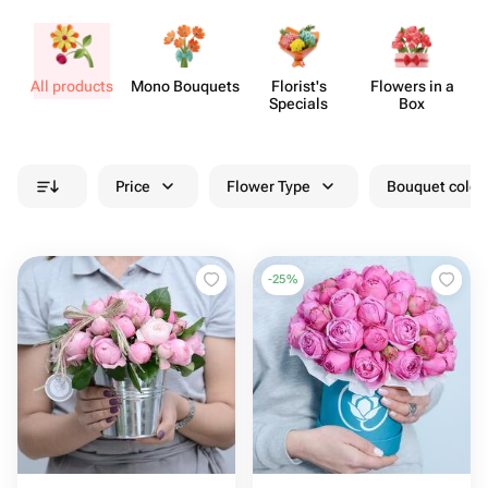
All products
Mono Bouquets
Florist's
Flowers in a
Specials
Box
Price
Flower Type
Bouquet colou
-
25
%