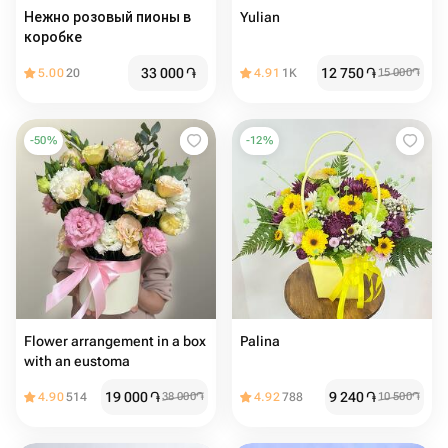
Нежно розовый пионы в
Yulian
коробке
33 000
֏
12 750
֏
5.00
20
4.91
1K
15 000
֏
-
50
%
-
12
%
Flower arrangement in a box
Palina
with an eustoma
19 000
֏
9 240
֏
4.90
514
38 000
֏
4.92
788
10 500
֏