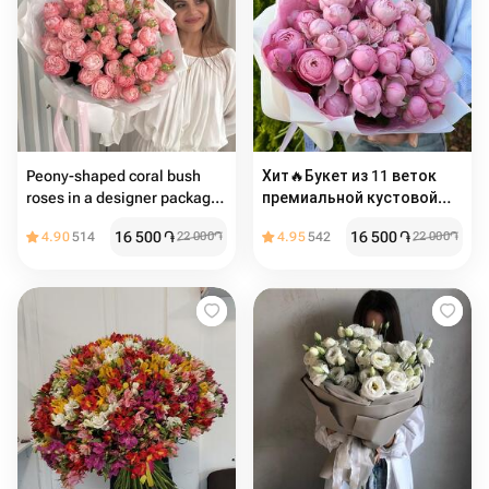
Peony-shaped coral bush
Хит🔥Букет из 11 веток
roses in a designer package
премиальной кустовой
of 9 branches
пион розы silva pink
16 500
֏
16 500
֏
4.90
514
22 000
֏
4.95
542
22 000
֏