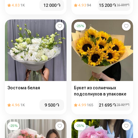
12 000
֏
15 200
֏
4.83
1K
4.93
94
16 000
֏
-
25
%
Эостома белая
Букет из солнечных
подсолнухов в упаковке
9 500
֏
21 695
֏
4.96
1K
4.99
165
28 927
֏
-
25
%
-
25
%