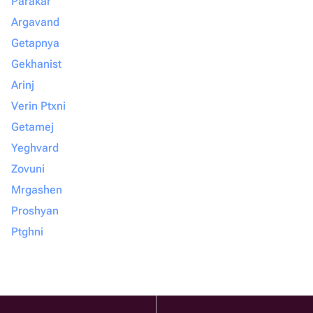
Parakar
Argavand
Getapnya
Gekhanist
Arinj
Verin Ptxni
Getamej
Yeghvard
Zovuni
Mrgashen
Proshyan
Ptghni