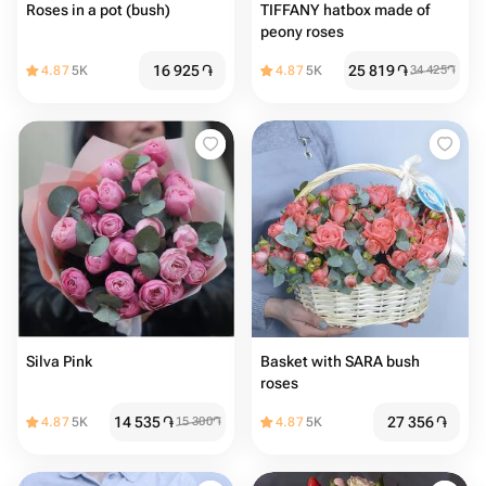
Roses in a pot (bush)
TIFFANY hatbox made of
peony roses
16 925
֏
25 819
֏
4.87
5K
4.87
5K
34 425
֏
Silva Pink
Basket with SARA bush
roses
14 535
֏
27 356
֏
4.87
5K
15 300
֏
4.87
5K