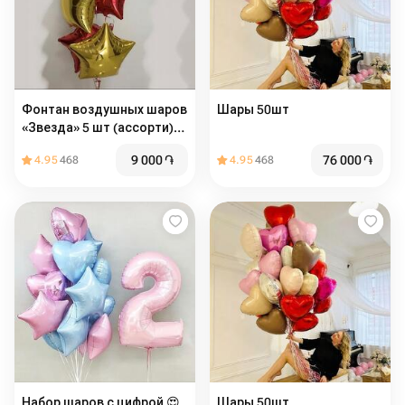
Фонтан воздушных шаров
Шары 50шт
«Звезда» 5 шт (ассорти)
диаметр 42
9 000
֏
76 000
֏
4.95
468
4.95
468
Набор шаров с цифрой 😍
Шары 50шт