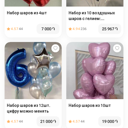
Набор шаров из 4шт
Набор из 10 воздушных
шаров с гелием:
латексные и с конфетти
7 000
֏
25 967
֏
4.57
44
4.94
236
Набор шаров из 12шт.
Набор шаров из 10шт
цифру можно менять
21 000
֏
19 000
֏
4.57
44
4.57
44