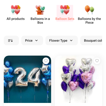
All products
Balloons in a
Balloon Sets
Balloons by the
Box
Piece
Price
Flower Type
Bouquet colou