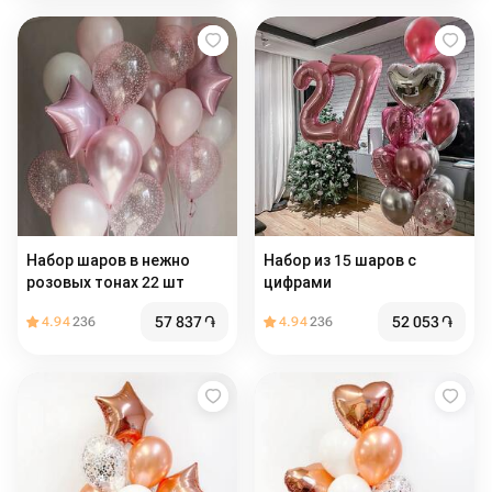
Набор шаров в нежно
Набор из 15 шаров с
розовых тонах 22 шт
цифрами
57 837
֏
52 053
֏
4.94
236
4.94
236