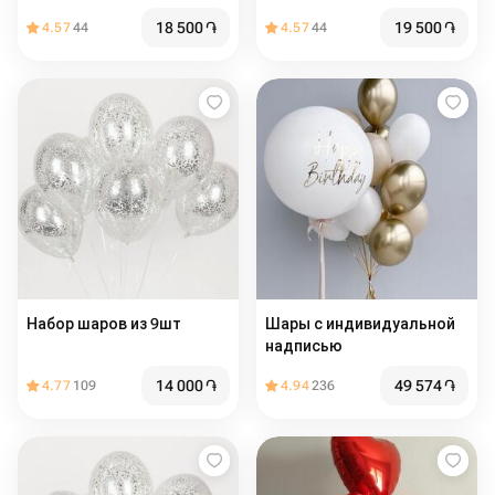
18 500
֏
19 500
֏
4.57
44
4.57
44
Набор шаров из 9шт
Шары с индивидуальной
надписью
14 000
֏
49 574
֏
4.77
109
4.94
236