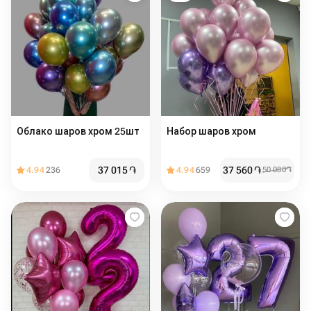
Облако шаров хром 25шт
Набор шаров хром
37 015
֏
37 560
֏
4.94
236
4.94
659
50 080
֏