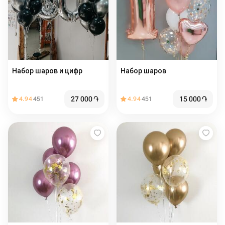
Набор шаров и цифр
Набор шаров
27 000
֏
15 000
֏
4.94
451
4.94
451