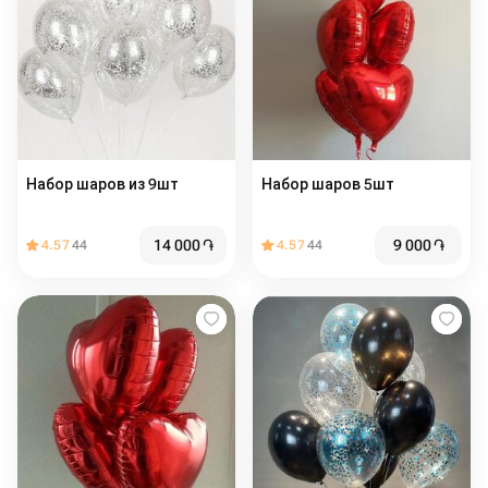
Набор шаров из 9шт
Набор шаров 5шт
14 000
֏
9 000
֏
4.57
44
4.57
44