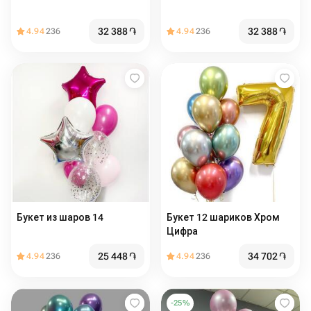
32 388
֏
32 388
֏
4.94
236
4.94
236
Букет из шаров 14
Букет 12 шариков Хром
Цифра
25 448
֏
34 702
֏
4.94
236
4.94
236
-
25
%