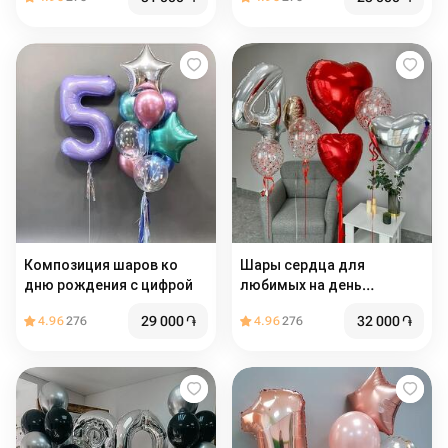
Композиция шаров ко
Шары сердца для
дню рождения с цифрой
любимых на день
рождения или годовщину
29 000
֏
32 000
֏
4.96
276
4.96
276