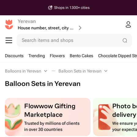
Shops in 1300+ cities
Yerevan
House number, street, city or postcode
Search items and shops
Discounts
Trending
Flowers
Bento Cakes
Chocolate Dipped St
Balloons in Yerevan
Balloon Sets in Yerevan
Balloon Sets in Yerevan
Flowwow Gifting
Photo b
Marketplace
delivery
Trusted by millions of clients
We ensure yo
in over 30 countries
your expecta