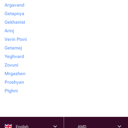
Argavand
Getapnya
Gekhanist
Arinj
Verin Ptxni
Getamej
Yeghvard
Zovuni
Mrgashen
Proshyan
Ptghni
English
AMD