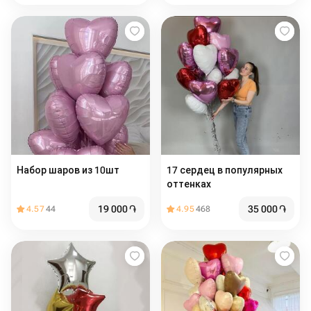
Набор шаров из 10шт
17 сердец в популярных
оттенках
19 000
֏
35 000
֏
4.57
44
4.95
468