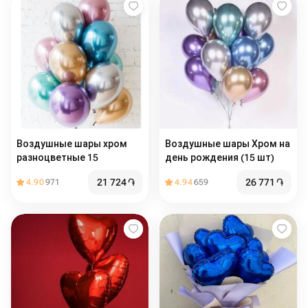
Воздушные шары хром
Воздушные шары Хром на
разноцветные 15
день рождения (15 шт)
21 724
֏
26 771
֏
4.90
971
4.94
659