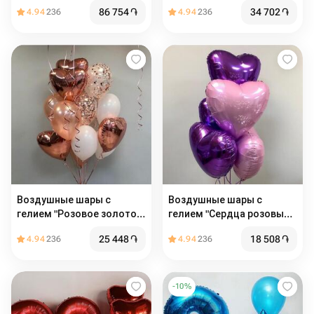
86 754
֏
34 702
֏
4.94
236
4.94
236
Воздушные шары с
Воздушные шары с
гелием "Розовое золото"
гелием "Сердца розовые и
15 шт
сиреневые" 5 шт
25 448
֏
18 508
֏
4.94
236
4.94
236
-
10
%