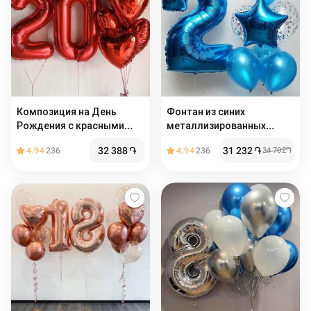
Композиция на День
Фонтан из синих
Рождения с красными
металлизированных
цифрами и сердцами
шаров с цифрой
32 388
֏
31 232
֏
4.94
236
4.94
236
34 702
֏