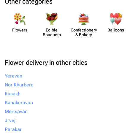
Other categories
Flowers
Edible
Confect​ionery
Balloons
Bouquets
& Bakery
Flower delivery in other cities
Yerevan
Nor Kharberd
Kasakh
Kanakeravan
Mertsavan
Jrvej
Parakar