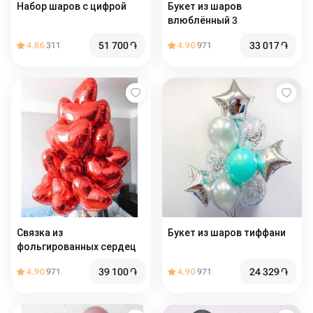
Набор шаров с цифрой
Букет из шаров
влюблённый 3
51 700
֏
33 017
֏
4.86
311
4.90
971
Связка из
Букет из шаров тиффани
фольгированных сердец
39 100
֏
24 329
֏
4.90
971
4.90
971