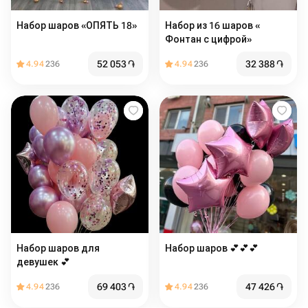
Набор шаров «ОПЯТЬ 18»
Набор из 16 шаров «
Фонтан с цифрой»
52 053
֏
32 388
֏
4.94
236
4.94
236
Набор шаров для
Набор шаров 💕💕💕
девушек 💕
69 403
֏
47 426
֏
4.94
236
4.94
236