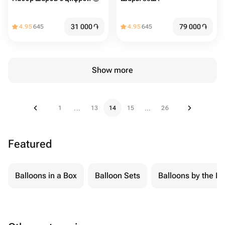
31 000
֏
79 000
֏
4.95
645
4.95
645
Show more
1
13
14
15
26
...
...
Featured
Balloons in a Box
Balloon Sets
Balloons by the Pi